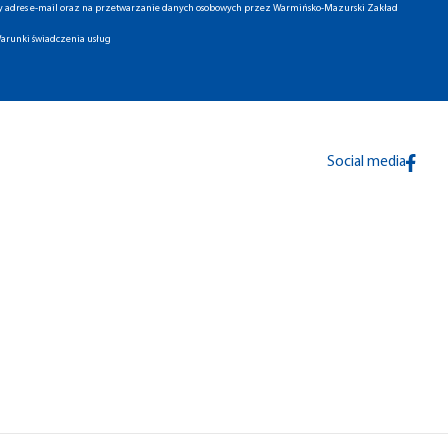
ny adres e-mail oraz na przetwarzanie danych osobowych przez Warmińsko-Mazurski Zakład
arunki świadczenia usług
Social media