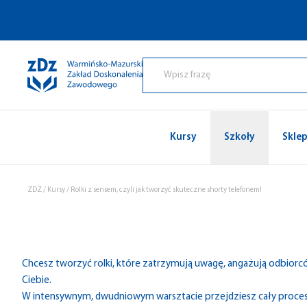
Przejdź do treści
Kursy
Szkoły
Skle
ZDZ
/
Kursy
/
Rolki z sensem, czyli jak tworzyć skuteczne shorty telefonem!
Chcesz tworzyć rolki, które zatrzymują uwagę, angażują odbiorców
Ciebie.
W intensywnym, dwudniowym warsztacie przejdziesz cały proces 