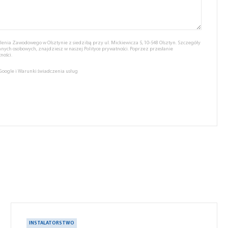
nia Zawodowego w Olsztynie z siedzibą przy ul. Mickiewicza 5, 10-548 Olsztyn. Szczegóły
anych osobowych, znajdziesz w naszej
Polityce prywatności.
Poprzez przesłanie
ności.
 Google
i
Warunki świadczenia usług
INSTALATORSTWO