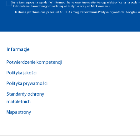
Wyrażam zgodę na wysyłanie informacji handlowej (newsletter) drogą elektroniczną na poda
Doskonalenia Zawodowego z siedzibą w Olsztynie przy ul. Mickiewicza 5.
Ta strona jest chroniona przez reCAPTCHA i mają zastosowanie
Polityka prywatności Google
i
W
Informacje
Potwierdzenie kompetencji
Polityka jakości
Polityka prywatności
Standardy ochrony
małoletnich
Mapa strony