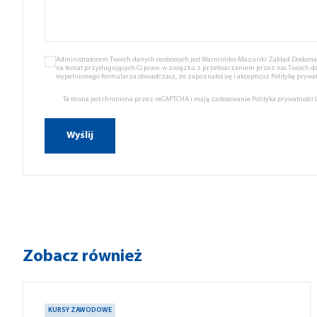
Administratorem Twoich danych osobowych jest Warmińsko-Mazurski Zakład Doskonale
na temat przysługujących Ci praw, w związku z przetwarzaniem przez nas Twoich d
wypełnionego formularza oświadczasz, że zapoznałeś się i akceptujsz
Politykę prywat
Ta strona jest chroniona przez reCAPTCHA i mają zastosowanie
Polityka prywatności
Zobacz również
KURSY ZAWODOWE