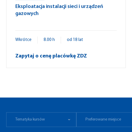
Eksploatacja instalacji sieci i urządzeń
gazowych
Wkrótce
8.00 h
od 18 lat
Zapytaj o cenę placówkę ZDZ
Tematyka kursów
Preferowane miejsce
Tematyka kursów
Preferowane miejsce