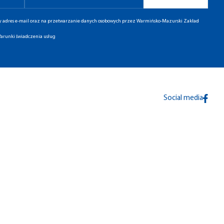
ny adres e-mail oraz na przetwarzanie danych osobowych przez Warmińsko-Mazurski Zakład
arunki świadczenia usług
Social media