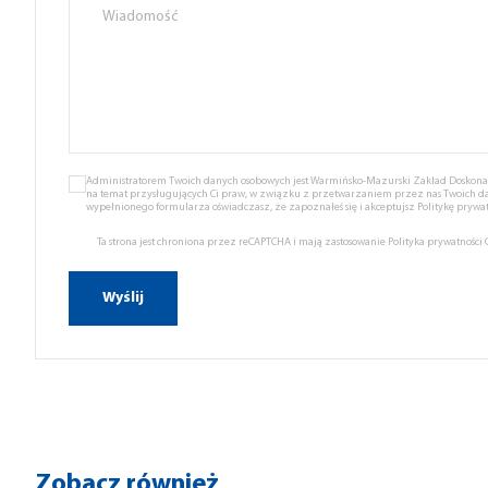
Administratorem Twoich danych osobowych jest Warmińsko-Mazurski Zakład Doskonale
na temat przysługujących Ci praw, w związku z przetwarzaniem przez nas Twoich d
wypełnionego formularza oświadczasz, że zapoznałeś się i akceptujsz
Politykę prywat
Ta strona jest chroniona przez reCAPTCHA i mają zastosowanie
Polityka prywatności
Zobacz również