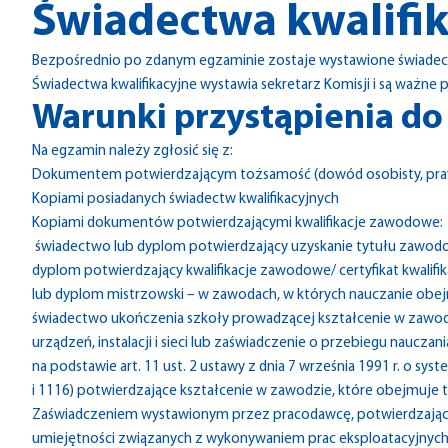
Świadectwa kwalifi
Bezpośrednio po zdanym egzaminie zostaje wystawione świadect
Świadectwa kwalifikacyjne wystawia sekretarz Komisji i są ważne p
Warunki przystąpienia d
Na egzamin należy zgłosić się z:
Dokumentem potwierdzającym tożsamość (dowód osobisty, praw
Kopiami posiadanych świadectw kwalifikacyjnych
Kopiami dokumentów potwierdzającymi kwalifikacje zawodowe:
świadectwo lub dyplom potwierdzający uzyskanie tytułu zawodo
dyplom potwierdzający kwalifikacje zawodowe/ certyfikat kwali
lub dyplom mistrzowski – w zawodach, w których nauczanie obejmuje
świadectwo ukończenia szkoły prowadzącej kształcenie w zawodz
urządzeń, instalacji i sieci lub zaświadczenie o przebiegu naucz
na podstawie art. 11 ust. 2 ustawy z dnia 7 września 1991 r. o syst
i 1116) potwierdzające kształcenie w zawodzie, które obejmuje treś
Zaświadczeniem wystawionym przez pracodawcę, potwierdzający
umiejętności związanych z wykonywaniem prac eksploatacyjnych urz