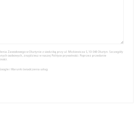
nia Zawodowego w Olsztynie z siedzibą przy ul. Mickiewicza 5, 10-548 Olsztyn. Szczegóły
anych osobowych, znajdziesz w naszej
Polityce prywatności.
Poprzez przesłanie
ności.
 Google
i
Warunki świadczenia usług