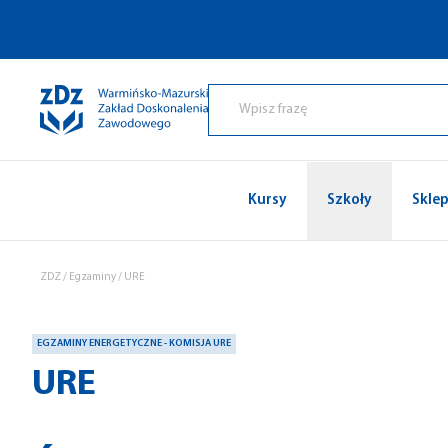
Przejdź do treści
Kursy
Szkoły
Skle
ZDZ
/
Egzaminy
/
URE
EGZAMINY ENERGETYCZNE - KOMISJA URE
URE