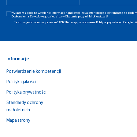
Wyrażam zgodę na wysyłanie informacji handlowej (newsletter) drogą elektroniczną na poda
Doskonalenia Zawodowego z siedzibą w Olsztynie przy ul. Mickiewicza 5.
Ta strona jest chroniona przez reCAPTCHA i mają zastosowanie
Polityka prywatności Google
i
W
Informacje
Potwierdzenie kompetencji
Polityka jakości
Polityka prywatności
Standardy ochrony
małoletnich
Mapa strony