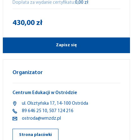
Dopłata za wydanie certyfikatu:
0,00 zł
430,00 zł
Zapisz się
Organizator
Centrum Edukacji w Ostródzie
ul.
Olsztyńska
17,
14-100
Ostróda
89 646 25 10
,
507 124 216
ostroda@wmzdz.pl
Strona placówki