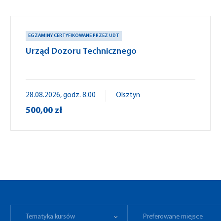
EGZAMINY CERTYFIKOWANE PRZEZ UDT
Urząd Dozoru Technicznego
28.08.2026, godz. 8.00
Olsztyn
500,00 zł
Tematyka kursów
Preferowane miejsce
Tematyka kursów
Preferowane miejsce