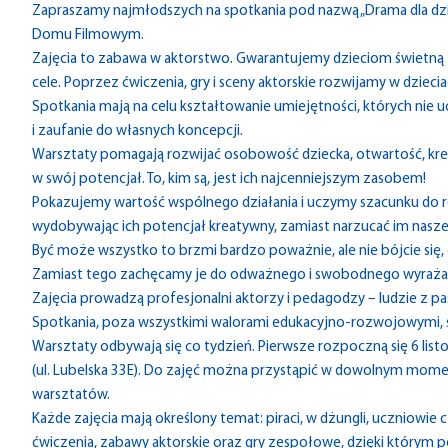
Zapraszamy najmłodszych na spotkania pod nazwą „Drama dla dziec
Domu Filmowym.
Zajęcia to zabawa w aktorstwo. Gwarantujemy dzieciom świetną
cele. Poprzez ćwiczenia, gry i sceny aktorskie rozwijamy w dziec
Spotkania mają na celu kształtowanie umiejętności, których nie 
i zaufanie do własnych koncepcji.
Warsztaty pomagają rozwijać osobowość dziecka, otwartość, kreat
w swój potencjał. To, kim są, jest ich najcenniejszym zasobem!
Pokazujemy wartość wspólnego działania i uczymy szacunku do ró
wydobywając ich potencjał kreatywny, zamiast narzucać im nasz
Być może wszystko to brzmi bardzo poważnie, ale nie bójcie się,
Zamiast tego zachęcamy je do odważnego i swobodnego wyrażani
Zajęcia prowadzą profesjonalni aktorzy i pedagodzy – ludzie z pas
Spotkania, poza wszystkimi walorami edukacyjno-rozwojowymi, s
Warsztaty odbywają się co tydzień. Pierwsze rozpoczną się 6 li
(ul. Lubelska 33E). Do zajęć można przystąpić w dowolnym mome
warsztatów.
Każde zajęcia mają określony temat: piraci, w dżungli, uczniowie 
ćwiczenia, zabawy aktorskie oraz gry zespołowe, dzięki którym p