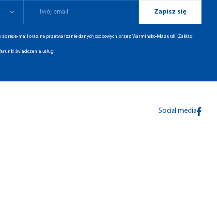
Zapisz się
ny adres e-mail oraz na przetwarzanie danych osobowych przez Warmińsko-Mazurski Zakład
arunki świadczenia usług
Social media