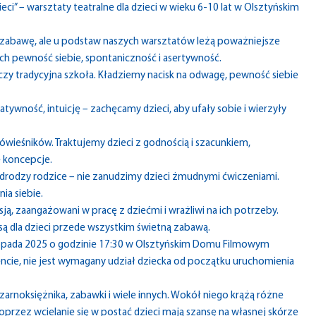
i” – warsztaty teatralne dla dzieci w wieku 6-10 lat w Olsztyńskim
 zabawę, ale u podstaw naszych warsztatów leżą poważniejsze
iach pewność siebie, spontaniczność i asertywność.
uczy tradycyjna szkoła. Kładziemy nacisk na odwagę, pewność siebie
ywność, intuicję – zachęcamy dzieci, aby ufały sobie i wierzyły
wieśników. Traktujemy dzieci z godnością i szacunkiem,
e koncepcje.
 drodzy rodzice – nie zanudzimy dzieci żmudnymi ćwiczeniami.
a siebie.
ją, zaangażowani w pracę z dziećmi i wrażliwi na ich potrzeby.
ą dla dzieci przede wszystkim świetną zabawą.
stopada 2025 o godzinie 17:30 w Olsztyńskim Domu Filmowym
ncie, nie jest wymagany udział dziecka od początku uruchomienia
czarnoksiężnika, zabawki i wiele innych. Wokół niego krążą różne
oprzez wcielanie się w postać dzieci mają szansę na własnej skórze