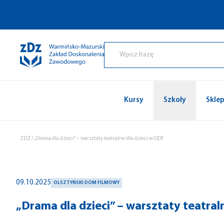
Przejdź do treści
Kursy
Szkoły
Skle
ZDZ
/
„Drama dla dzieci” – warsztaty teatralne dla dzieci w ODF
09.10.2025
OLSZTYŃSKI DOM FILMOWY
„Drama dla dzieci” – warsztaty teatral