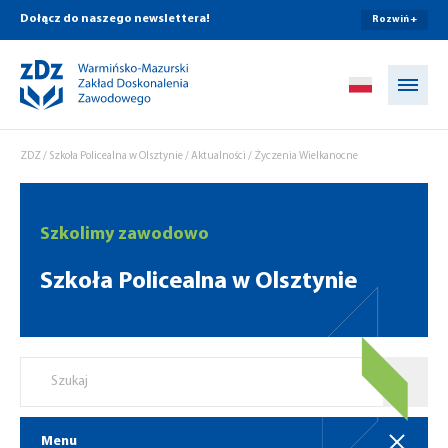
Dołącz do naszego newslettera!
Rozwiń +
Przejdź do treści
ZDZ
/
Szkoła Policealna w Olsztynie
/
Aktualności
/
Życzenia Wielkanocne
Szkolimy zawodowo
Szkoła Policealna w Olsztynie
Menu