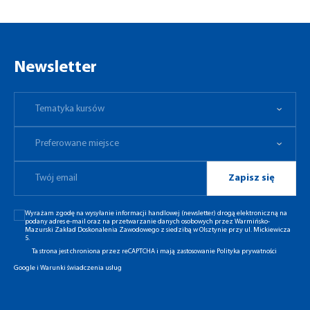
Newsletter
Tematyka kursów
Preferowane miejsce
Tematyka kursów
Preferowane miejsce
Zapisz się
Wyrażam zgodę na wysyłanie informacji handlowej (newsletter) drogą elektroniczną na
podany adres e-mail oraz na przetwarzanie danych osobowych przez Warmińsko-
Mazurski Zakład Doskonalenia Zawodowego z siedzibą w Olsztynie przy ul. Mickiewicza
5.
Ta strona jest chroniona przez reCAPTCHA i mają zastosowanie
Polityka prywatności
Google
i
Warunki świadczenia usług