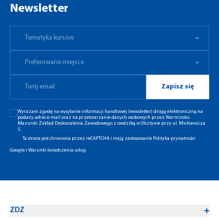
Newsletter
Tematyka kursów
Preferowane miejsce
Tematyka kursów
Preferowane miejsce
Zapisz się
Wyrażam zgodę na wysyłanie informacji handlowej (newsletter) drogą elektroniczną na
podany adres e-mail oraz na przetwarzanie danych osobowych przez Warmińsko-
Mazurski Zakład Doskonalenia Zawodowego z siedzibą w Olsztynie przy ul. Mickiewicza
5.
Ta strona jest chroniona przez reCAPTCHA i mają zastosowanie
Polityka prywatności
Google
i
Warunki świadczenia usług
ZDZ