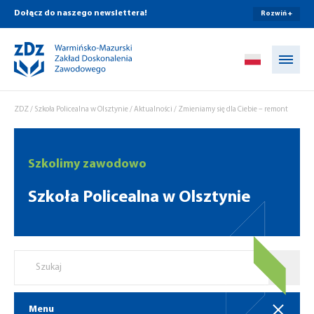
Dołącz do naszego newslettera!
Rozwiń +
Przejdź do treści
ZDZ
/
Szkoła Policealna w Olsztynie
/
Aktualności
/
Zmieniamy się dla Ciebie – remont
Szkolimy zawodowo
Szkoła Policealna w Olsztynie
Menu