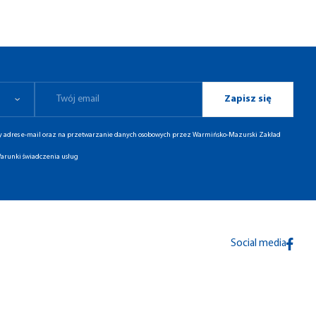
Zapisz się
ny adres e-mail oraz na przetwarzanie danych osobowych przez Warmińsko-Mazurski Zakład
arunki świadczenia usług
Social media