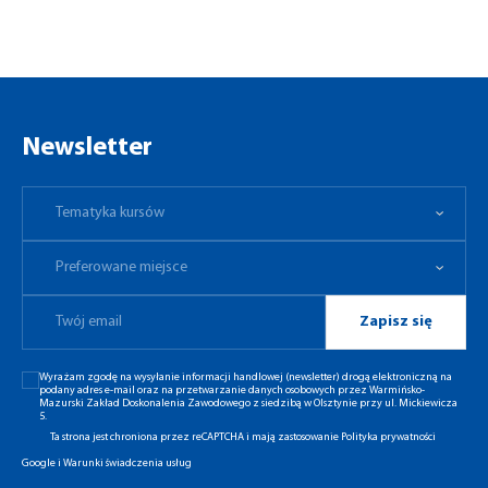
Newsletter
Tematyka kursów
Preferowane miejsce
Tematyka kursów
Preferowane miejsce
Zapisz się
Wyrażam zgodę na wysyłanie informacji handlowej (newsletter) drogą elektroniczną na
podany adres e-mail oraz na przetwarzanie danych osobowych przez Warmińsko-
Mazurski Zakład Doskonalenia Zawodowego z siedzibą w Olsztynie przy ul. Mickiewicza
5.
Ta strona jest chroniona przez reCAPTCHA i mają zastosowanie
Polityka prywatności
Google
i
Warunki świadczenia usług