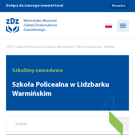
Dołącz do naszego newslettera!
Rozwiń +
Przejdź do treści
ZDZ
/
Szkoła Policealna w Lidzbarku Warmińskim
/
Oferta kształcenia
/
Podolog
Szkolimy zawodowo
Szkoła Policealna w Lidzbarku
Warmińskim