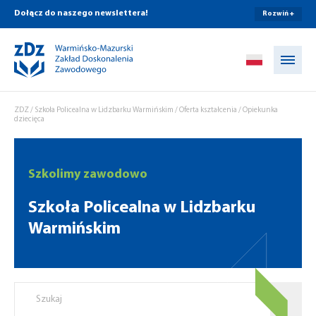
Dołącz do naszego newslettera!
Rozwiń +
Przejdź do treści
ZDZ
/
Szkoła Policealna w Lidzbarku Warmińskim
/
Oferta kształcenia
/
Opiekunka
dziecięca
Szkolimy zawodowo
Szkoła Policealna w Lidzbarku
Warmińskim