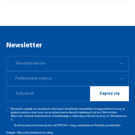
Newsletter
Tematyka kursów
Preferowane miejsce
Tematyka kursów
Preferowane miejsce
Zapisz się
Wyrażam zgodę na wysyłanie informacji handlowej (newsletter) drogą elektroniczną na
podany adres e-mail oraz na przetwarzanie danych osobowych przez Warmińsko-
Mazurski Zakład Doskonalenia Zawodowego z siedzibą w Olsztynie przy ul. Mickiewicza
5.
Ta strona jest chroniona przez reCAPTCHA i mają zastosowanie
Polityka prywatności
Google
i
Warunki świadczenia usług