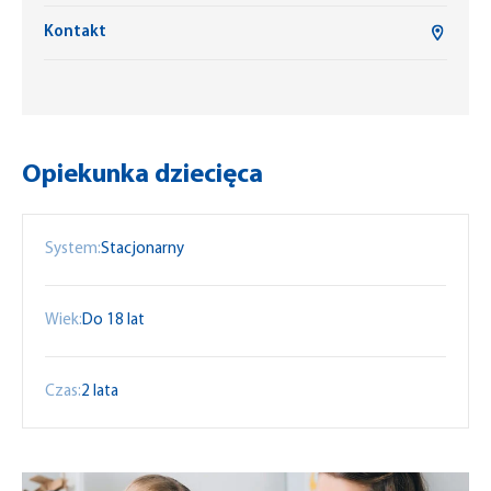
Kontakt
Opiekunka dziecięca
System:
Stacjonarny
Wiek:
Do 18 lat
Czas:
2 lata