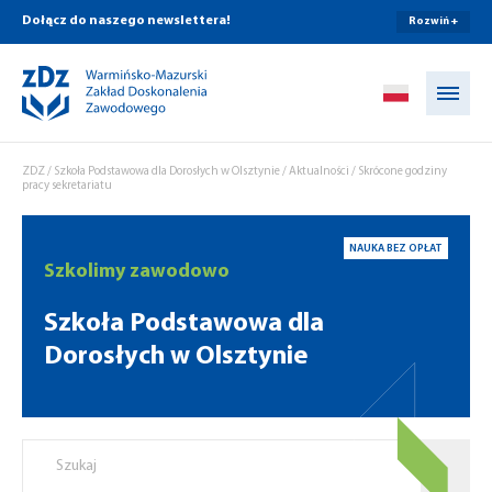
Dołącz do naszego newslettera!
Rozwiń +
Przejdź do treści
ZDZ
/
Szkoła Podstawowa dla Dorosłych w Olsztynie
/
Aktualności
/
Skrócone godziny
pracy sekretariatu
NAUKA BEZ OPŁAT
Szkolimy zawodowo
Szkoła Podstawowa dla
Dorosłych w Olsztynie