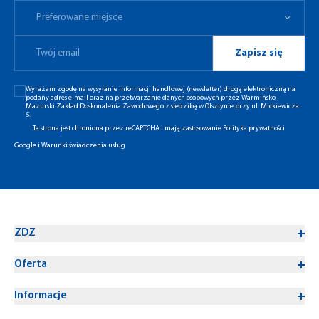
Preferowane miejsce
Zapisz się
Wyrażam zgodę na wysyłanie informacji handlowej (newsletter) drogą elektroniczną na
podany adres e-mail oraz na przetwarzanie danych osobowych przez Warmińsko-
Mazurski Zakład Doskonalenia Zawodowego z siedzibą w Olsztynie przy ul. Mickiewicza
5.
Ta strona jest chroniona przez reCAPTCHA i mają zastosowanie
Polityka prywatności
Google
i
Warunki świadczenia usług
ZDZ
Oferta
Informacje