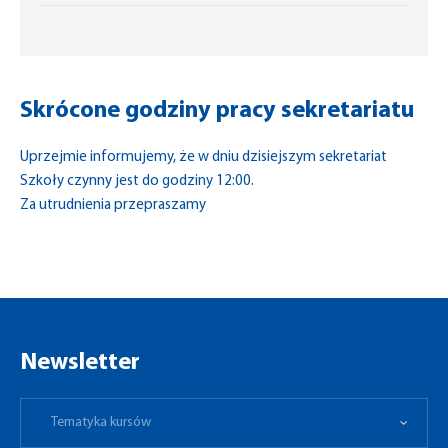
Skrócone godziny pracy sekretariatu
Uprzejmie informujemy, że w dniu dzisiejszym sekretariat
Szkoły czynny jest do godziny 12:00.
Za utrudnienia przepraszamy
Newsletter
Tematyka kursów
Preferowane miejsce
Tematyka kursów