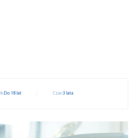
k:
Do 18 lat
Czas:
3 lata