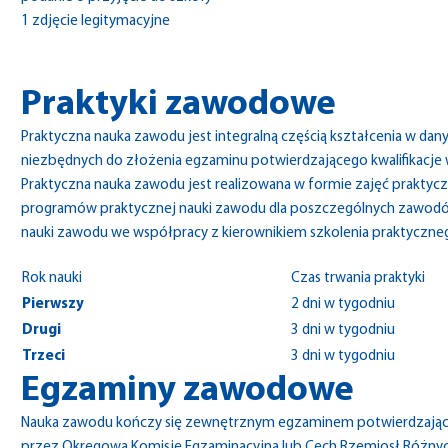
1 zdjęcie legitymacyjne
Praktyki zawodowe
Praktyczna nauka zawodu jest integralną częścią kształcenia w dan
niezbędnych do złożenia egzaminu potwierdzającego kwalifikacje
Praktyczna nauka zawodu jest realizowana w formie zajęć prakty
programów praktycznej nauki zawodu dla poszczególnych zawodów 
nauki zawodu we współpracy z kierownikiem szkolenia praktyczne
Rok nauki
Czas trwania praktyki
Pierwszy
2 dni w tygodniu
Drugi
3 dni w tygodniu
Trzeci
3 dni w tygodniu
Egzaminy zawodowe
Nauka zawodu kończy się zewnętrznym egzaminem potwierdzający
przez Okręgową Komisję Egzaminacyjną lub Cech Rzemiosł Różnyc