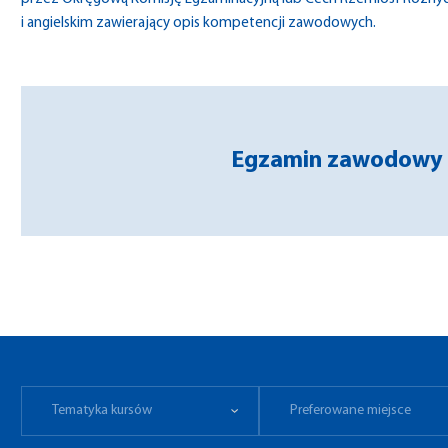
i angielskim zawierający opis kompetencji zawodowych.
Egzamin zawodowy 
Tematyka kursów
Preferowane miejsce
Tematyka kursów
Preferowane miejsce