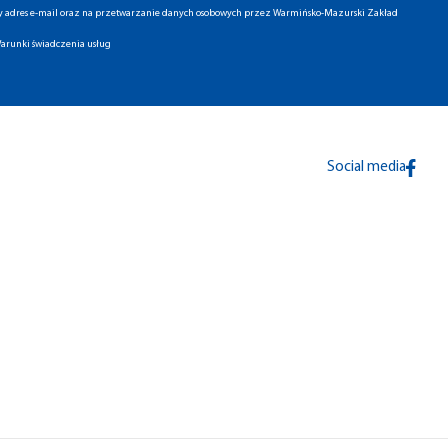
ny adres e-mail oraz na przetwarzanie danych osobowych przez Warmińsko-Mazurski Zakład
arunki świadczenia usług
Social media