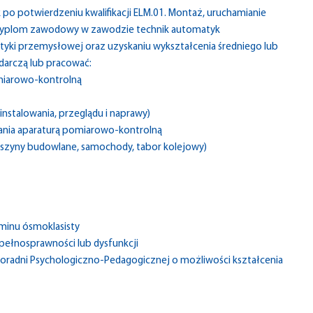
o potwierdzeniu kwalifikacji ELM.01. Montaż, uruchamianie
 dyplom zawodowy w zawodzie technik automatyk
atyki przemysłowej oraz uzyskaniu wykształcenia średniego lub
arczą lub pracować:
miarowo-kontrolną
nstalowania, przeglądu i naprawy)
ania aparaturą pomiarowo-kontrolną
szyny budowlane, samochody, tabor kolejowy)
minu ósmoklasisty
pełnosprawności lub dysfunkcji
Poradni Psychologiczno-Pedagogicznej o możliwości kształcenia