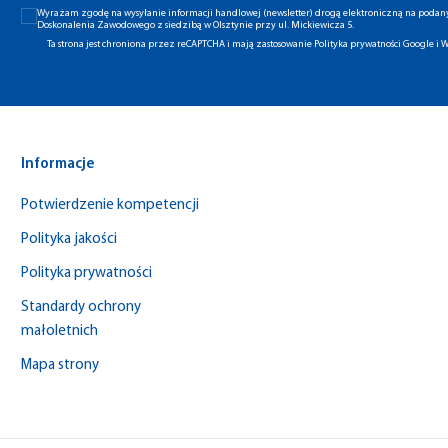
Wyrażam zgodę na wysyłanie informacji handlowej (newsletter) drogą elektroniczną na poda
Doskonalenia Zawodowego z siedzibą w Olsztynie przy ul. Mickiewicza 5.
Ta strona jest chroniona przez reCAPTCHA i mają zastosowanie
Polityka prywatności Google
i
W
Informacje
Potwierdzenie kompetencji
Polityka jakości
Polityka prywatności
Standardy ochrony
małoletnich
Mapa strony