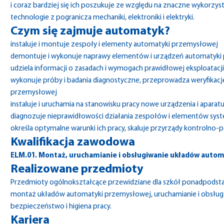
i coraz bardziej się ich poszukuje ze względu na znaczne wykorzy
technologie z pogranicza mechaniki, elektroniki i elektryki.
Czym się zajmuje automatyk?
instaluje i montuje zespoły i elementy automatyki przemysłowej
demontuje i wykonuje naprawy elementów i urządzeń automatyki
udziela informacji o zasadach i wymogach prawidłowej eksploatac
wykonuje próby i badania diagnostyczne, przeprowadza weryfikac
przemysłowej
instaluje i uruchamia na stanowisku pracy nowe urządzenia i aparatu
diagnozuje nieprawidłowości działania zespołów i elementów syste
określa optymalne warunki ich pracy, skaluje przyrządy kontrolno
Kwalifikacja zawodowa
ELM.01. Montaż, uruchamianie i obsługiwanie układów auto
Realizowane przedmioty
Przedmioty ogólnokształcące przewidziane dla szkół ponadpods
montaż układów automatyki przemysłowej, uruchamianie i obsłu
bezpieczeństwo i higiena pracy.
Kariera