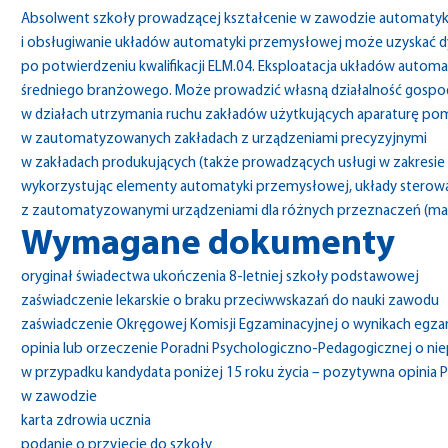
Absolwent szkoły prowadzącej kształcenie w zawodzie automatyk p
i obsługiwanie układów automatyki przemysłowej może uzyskać
po potwierdzeniu kwalifikacji ELM.04. Eksploatacja układów autom
średniego branżowego. Może prowadzić własną działalność gospod
w działach utrzymania ruchu zakładów użytkujących aparaturę po
w zautomatyzowanych zakładach z urządzeniami precyzyjnymi
w zakładach produkujących (także prowadzących usługi w zakresie i
wykorzystując elementy automatyki przemysłowej, układy sterow
z zautomatyzowanymi urządzeniami dla różnych przeznaczeń (ma
Wymagane dokumenty
oryginał świadectwa ukończenia 8-letniej szkoły podstawowej
zaświadczenie lekarskie o braku przeciwwskazań do nauki zawodu
zaświadczenie Okręgowej Komisji Egzaminacyjnej o wynikach egza
opinia lub orzeczenie Poradni Psychologiczno-Pedagogicznej o nie
w przypadku kandydata poniżej 15 roku życia – pozytywna opinia 
w zawodzie
karta zdrowia ucznia
podanie o przyjęcie do szkoły