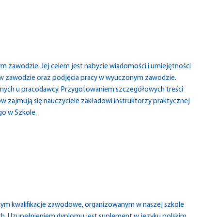
ym zawodzie. Jej celem jest nabycie wiadomości i umiejętności
 w zawodzie oraz podjęcia pracy w wyuczonym zawodzie.
cznych u pracodawcy. Przygotowaniem szczegółowych treści
zajmują się nauczyciele zakładowi instruktorzy praktycznej
go w Szkole.
m kwalifikacje zawodowe, organizowanym w naszej szkole
h. Uzupełnieniem dyplomu jest suplement w języku polskim