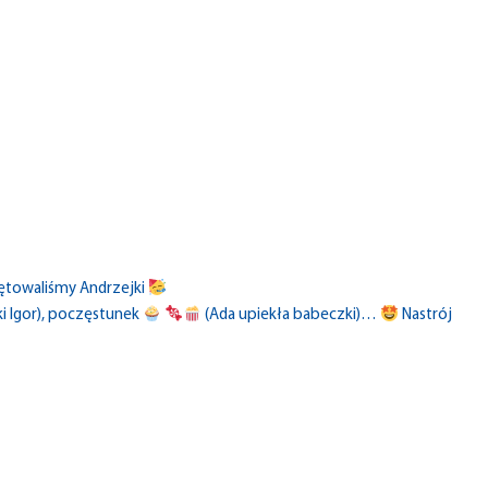
iętowaliśmy Andrzejki
ki Igor), poczęstunek
(Ada upiekła babeczki
)
…
Nastrój