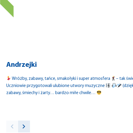
Andrzejki
Wróżby, zabawy, tańce, smakołyki i super atmosfera
– tak św
Uczniowie przygotowali ulubione utwory muzyczne
(dzię
zabawy, śmiechy i żarty… bardzo miłe chwile…