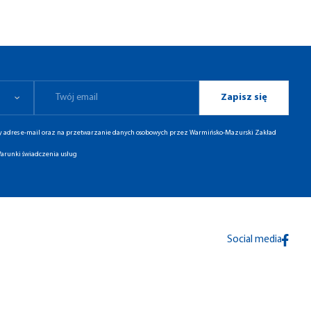
Zapisz się
ny adres e-mail oraz na przetwarzanie danych osobowych przez Warmińsko-Mazurski Zakład
arunki świadczenia usług
Social media