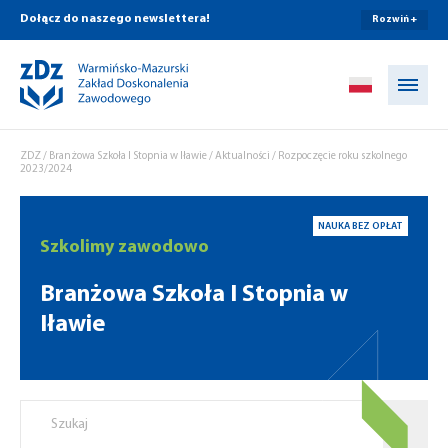
Dołącz do naszego newslettera!
Rozwiń +
Przejdź do treści
ZDZ
/
Branżowa Szkoła I Stopnia w Iławie
/
Aktualności
/
Rozpoczęcie roku szkolnego
2023/2024
NAUKA BEZ OPŁAT
Szkolimy zawodowo
Branżowa Szkoła I Stopnia w
Iławie