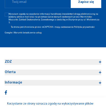
Zapisz się
Wyrażam zgodę na wysyłanie informacji handlowej (newsletter) drogą elektroniczną na
podany adres e-mail oraz na przetwarzanie danych osobowych przez Warmińsko-
Mazurski Zakład Doskonalenia Zawodowego z siedzibą w Olsztynie przy ul. Mickiewicza
5.
Ta strona jest chroniona przez reCAPTCHA i mają zastosowanie
Polityka prywatności
Google
i
Warunki świadczenia usług
ZDZ
Oferta
Informacje
Korzystanie ze strony oznacza zgodę na wykorzystywanie plików