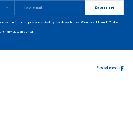
Zapisz się
ny adres e-mail oraz na przetwarzanie danych osobowych przez Warmińsko-Mazurski Zakład
arunki świadczenia usług
Social media