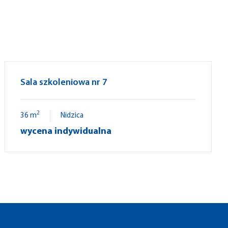
Sala szkoleniowa nr 7
2
36 m
Nidzica
wycena indywidualna