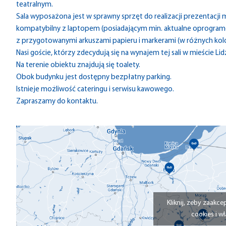
teatralnym.
Sala wyposażona jest w sprawny sprzęt do realizacji prezentacji m
kompatybilny z laptopem (posiadającym min. aktualne oprogramow
z przygotowanymi arkuszami papieru i markerami (w różnych kolor
Nasi goście, którzy zdecydują się na wynajem tej sali w mieście Li
Na terenie obiektu znajdują się toalety.
Obok budynku jest dostępny bezpłatny parking.
Istnieje możliwość cateringu i serwisu kawowego.
Zapraszamy do kontaktu.
Kliknij, żeby zaakce
cookies i wł