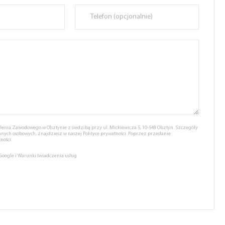
nia Zawodowego w Olsztynie z siedzibą przy ul. Mickiewicza 5, 10-548 Olsztyn. Szczegóły
anych osobowych, znajdziesz w naszej
Polityce prywatności.
Poprzez przesłanie
ności.
 Google
i
Warunki świadczenia usług