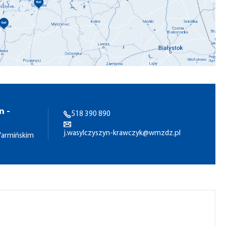
n -
518 390 890
j.wasylczyszyn-krawczyk@wmzdz.pl
Warmińskim