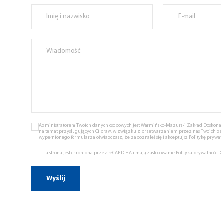
Administratorem Twoich danych osobowych jest Warmińsko-Mazurski Zakład Doskonale
na temat przysługujących Ci praw, w związku z przetwarzaniem przez nas Twoich d
wypełnionego formularza oświadczasz, że zapoznałeś się i akceptujsz
Politykę prywat
Ta strona jest chroniona przez reCAPTCHA i mają zastosowanie
Polityka prywatności