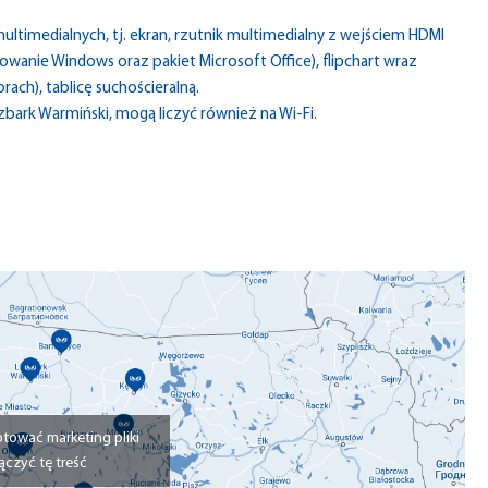
ultimedialnych, tj. ekran, rzutnik multimedialny z wejściem HDMI
anie Windows oraz pakiet Microsoft Office), flipchart wraz
ach), tablicę suchościeralną.
dzbark Warmiński, mogą liczyć również na Wi-Fi.
ptować marketing pliki
ączyć tę treść