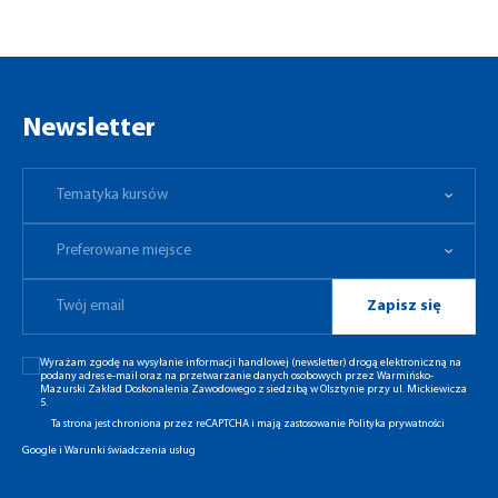
Newsletter
Tematyka kursów
Preferowane miejsce
Tematyka kursów
Preferowane miejsce
Zapisz się
Wyrażam zgodę na wysyłanie informacji handlowej (newsletter) drogą elektroniczną na
podany adres e-mail oraz na przetwarzanie danych osobowych przez Warmińsko-
Mazurski Zakład Doskonalenia Zawodowego z siedzibą w Olsztynie przy ul. Mickiewicza
5.
Ta strona jest chroniona przez reCAPTCHA i mają zastosowanie
Polityka prywatności
Google
i
Warunki świadczenia usług