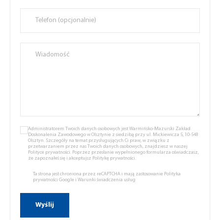
Administratorem Twoich danych osobowych jest Warmińsko-Mazurski Zakład
Doskonalenia Zawodowego w Olsztynie z siedzibą przy ul. Mickiewicza 5, 10-548
Olsztyn. Szczegóły na temat przysługujących Ci praw, w związku z
przetwarzaniem przez nas Twoich danych osobowych, znajdziesz w naszej
Polityce prywatności.
Poprzez przesłanie wypełnionego formularza oświadczasz,
że zapoznałeś się i akceptujsz
Politykę prywatności.
Ta strona jest chroniona przez reCAPTCHA i mają zastosowanie
Polityka
prywatności Google
i
Warunki świadczenia usług