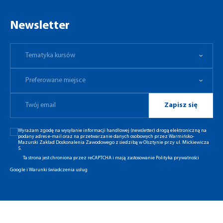
Newsletter
Tematyka kursów
Preferowane miejsce
Tematyka kursów
Preferowane miejsce
Zapisz się
Wyrażam zgodę na wysyłanie informacji handlowej (newsletter) drogą elektroniczną na
podany adres e-mail oraz na przetwarzanie danych osobowych przez Warmińsko-
Mazurski Zakład Doskonalenia Zawodowego z siedzibą w Olsztynie przy ul. Mickiewicza
5.
Ta strona jest chroniona przez reCAPTCHA i mają zastosowanie
Polityka prywatności
Google
i
Warunki świadczenia usług