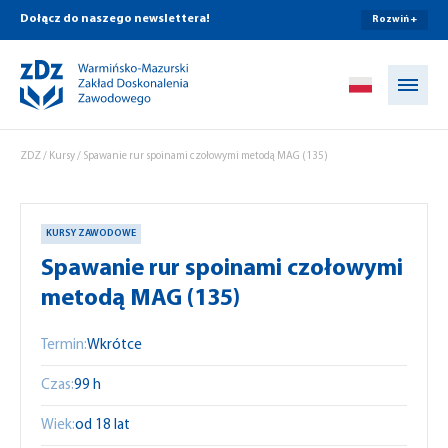
Dołącz do naszego newslettera!
Rozwiń +
Przejdź do treści
ZDZ
/
Kursy
/
Spawanie rur spoinami czołowymi metodą MAG (135)
KURSY ZAWODOWE
Spawanie rur spoinami czołowymi
metodą MAG (135)
Termin:
Wkrótce
Czas:
99 h
Wiek:
od 18 lat