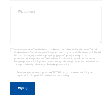
Administratorem Twoich danych osobowych jest Warmińsko-Mazurski Zakład
Doskonalenia Zawodowego w Olsztynie z siedzibą przy ul. Mickiewicza 5, 10-548
Olsztyn. Szczegóły na temat przysługujących Ci praw, w związku z
przetwarzaniem przez nas Twoich danych osobowych, znajdziesz w naszej
Polityce prywatności.
Poprzez przesłanie wypełnionego formularza oświadczasz,
że zapoznałeś się i akceptujsz
Politykę prywatności.
Ta strona jest chroniona przez reCAPTCHA i mają zastosowanie
Polityka
prywatności Google
i
Warunki świadczenia usług