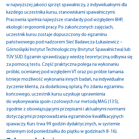
w najwyższej jakości sprzęt spawalniczy, z indywidualnymi dla
każdego uczestnika kursu, stanowiskami spawalniczymi.
Pracownia spełnia najwyższe standardy pod względem BHP,
ekologii i ergonomii pracy. Po zakończonych zajęciach,
uczestnik kursu zostaje dopuszczony do egzaminu
państwowego pod nadzorem Sieć Badawcza Łukasiewicz –
Górnośląski Instytut Technologiczny (Instytut Spawalnictwa) lub
TÜV SÜD. Egzamin sprawdzający wiedzę teoretyczną odbywa się
za pomocą testu. Część praktyczna polega na wykonaniu
próbki, ocenianej pod względem VT oraz po próbie łamania.
Istnieje możliwość wykonania innych badań, na indywidualne
życzenie klienta, za dodatkową opłatą. Po zdaniu egzaminu
końcowego, uczestnik kursu uzyskuje uprawnienia
do wykonywania spoin czołowych rur metodą MAG (135),
zgodnie z obowiązującymi przepisami i aktualnymi normami
dotyczącymi przeprowadzania egzaminów kwalifikacyjnych
spawaczy. Kurs trwa 99 godzin dydaktycznych, w systemie
dziennym (od poniedziałku do piątku w godzinach 8-16).