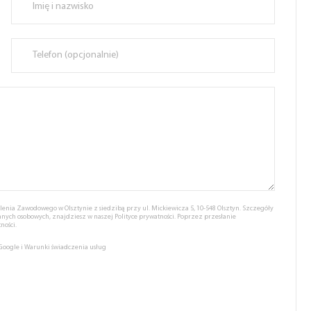
nia Zawodowego w Olsztynie z siedzibą przy ul. Mickiewicza 5, 10-548 Olsztyn. Szczegóły
anych osobowych, znajdziesz w naszej
Polityce prywatności.
Poprzez przesłanie
ności.
 Google
i
Warunki świadczenia usług