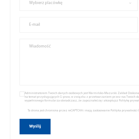
Wybierz placówkę
Administratorem Twoich danych osobowych jest Warmińsko-Mazurski Zakład Doskonale
na temat przysługujących Ci praw, w związku z przetwarzaniem przez nas Twoich d
wypełnionego formularza oświadczasz, że zapoznałeś się i akceptujsz
Politykę prywat
Ta strona jest chroniona przez reCAPTCHA i mają zastosowanie
Polityka prywatności