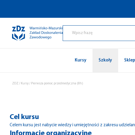
Przejdź do treści
Kursy
Szkoły
Skle
ZDZ
/
Kursy
/
Pierwsza pomoc przedmedyczna (8h)
Cel kursu
Celem kursu jest nabycie wiedzy i umiejętności z zakresu udziel
Informacje organizacyjne