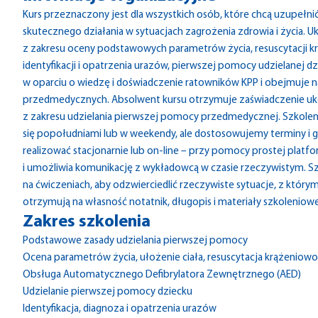
Kurs przeznaczony jest dla wszystkich osób, które chcą uzupełnić
skutecznego działania w sytuacjach zagrożenia zdrowia i życia. U
z zakresu oceny podstawowych parametrów życia, resuscytacji k
identyfikacji i opatrzenia urazów, pierwszej pomocy udzielanej 
w oparciu o wiedzę i doświadczenie ratowników KPP i obejmuje n
przedmedycznych. Absolwent kursu otrzymuje zaświadczenie uko
z zakresu udzielania pierwszej pomocy przedmedycznej. Szkoleni
się popołudniami lub w weekendy, ale dostosowujemy terminy i g
realizować stacjonarnie lub on-line – przy pomocy prostej plat
i umożliwia komunikację z wykładowcą w czasie rzeczywistym. Sz
na ćwiczeniach, aby odzwierciedlić rzeczywiste sytuacje, z któr
otrzymują na własność notatnik, długopis i materiały szkoleniow
Zakres szkolenia
Podstawowe zasady udzielania pierwszej pomocy
Ocena parametrów życia, ułożenie ciała, resuscytacja krążenio
Obsługa Automatycznego Defibrylatora Zewnętrznego (AED)
Udzielanie pierwszej pomocy dziecku
Identyfikacja, diagnoza i opatrzenia urazów