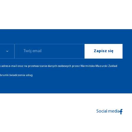
Zapisz się
ny adres e-mail oraz na przetwarzanie danych osobowych przez Warmińsko-Mazurski Zakład
arunki świadczenia usług
Social media