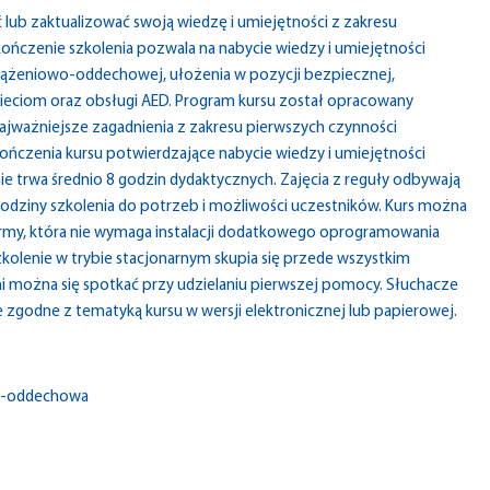
 lub zaktualizować swoją wiedzę i umiejętności z zakresu
kończenie szkolenia pozwala na nabycie wiedzy i umiejętności
rążeniowo-oddechowej, ułożenia w pozycji bezpiecznej,
dzieciom oraz obsługi AED. Program kursu został opracowany
ajważniejsze zagadnienia z zakresu pierwszych czynności
ńczenia kursu potwierdzające nabycie wiedzy i umiejętności
e trwa średnio 8 godzin dydaktycznych. Zajęcia z reguły odbywają
odziny szkolenia do potrzeb i możliwości uczestników. Kurs można
formy, która nie wymaga instalacji dodatkowego oprogramowania
kolenie w trybie stacjonarnym skupia się przede wszystkim
ymi można się spotkać przy udzielaniu pierwszej pomocy. Słuchacze
e zgodne z tematyką kursu w wersji elektronicznej lub papierowej.
wo-oddechowa