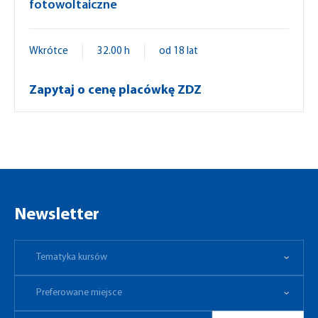
fotowoltaiczne
Wkrótce
32.00 h
od 18 lat
Zapytaj o cenę placówkę ZDZ
Newsletter
Tematyka kursów
Preferowane miejsce
Tematyka kursów
Preferowane miejsce