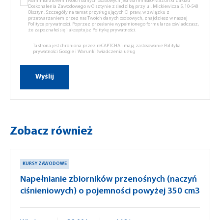
Administratorem Twoich danych osobowych jest Warmińsko-Mazurski Zakład
Doskonalenia Zawodowego w Olsztynie z siedzibą przy ul. Mickiewicza 5, 10-548
Olsztyn. Szczegóły na temat przysługujących Ci praw, w związku z
przetwarzaniem przez nas Twoich danych osobowych, znajdziesz w naszej
Polityce prywatności.
Poprzez przesłanie wypełnionego formularza oświadczasz,
że zapoznałeś się i akceptujsz
Politykę prywatności.
Ta strona jest chroniona przez reCAPTCHA i mają zastosowanie
Polityka
prywatności Google
i
Warunki świadczenia usług
Zobacz również
KURSY ZAWODOWE
Napełnianie zbiorników przenośnych (naczyń
ciśnieniowych) o pojemności powyżej 350 cm3