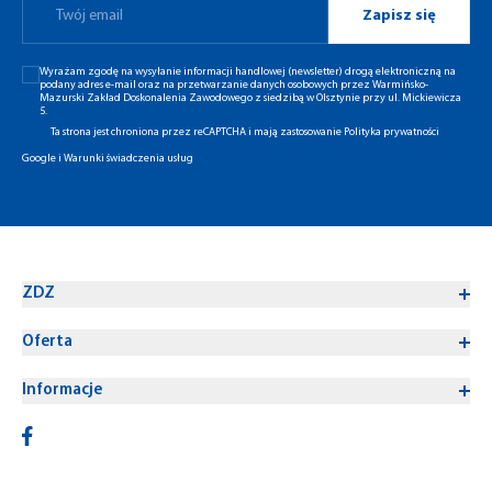
Zapisz się
Wyrażam zgodę na wysyłanie informacji handlowej (newsletter) drogą elektroniczną na
podany adres e-mail oraz na przetwarzanie danych osobowych przez Warmińsko-
Mazurski Zakład Doskonalenia Zawodowego z siedzibą w Olsztynie przy ul. Mickiewicza
5.
Ta strona jest chroniona przez reCAPTCHA i mają zastosowanie
Polityka prywatności
Google
i
Warunki świadczenia usług
ZDZ
Oferta
Informacje