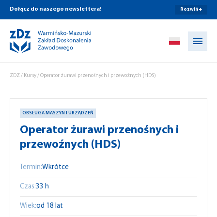
Dołącz do naszego newslettera!
Rozwiń +
Przejdź do treści
ZDZ
/
Kursy
/
Operator żurawi przenośnych i przewoźnych (HDS)
OBSŁUGA MASZYN I URZĄDZEŃ
Operator żurawi przenośnych i
przewoźnych (HDS)
Termin:
Wkrótce
Czas:
33 h
Wiek:
od 18 lat