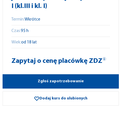
I (kl.III i kl. I)
Termin:
Wkrótce
Czas:
95 h
Wiek:
od 18 lat
Zapytaj o cenę placówkę ZDZ
Zgłoś zapotrzebowanie
Dodaj kurs do ulubionych