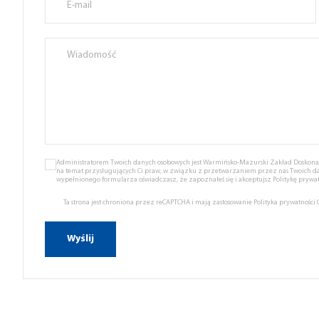
Administratorem Twoich danych osobowych jest Warmińsko-Mazurski Zakład Doskonale
na temat przysługujących Ci praw, w związku z przetwarzaniem przez nas Twoich d
wypełnionego formularza oświadczasz, że zapoznałeś się i akceptujsz
Politykę prywat
Ta strona jest chroniona przez reCAPTCHA i mają zastosowanie
Polityka prywatności