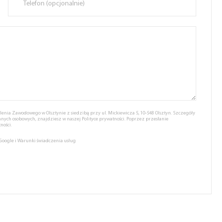
nia Zawodowego w Olsztynie z siedzibą przy ul. Mickiewicza 5, 10-548 Olsztyn. Szczegóły
anych osobowych, znajdziesz w naszej
Polityce prywatności.
Poprzez przesłanie
ności.
 Google
i
Warunki świadczenia usług