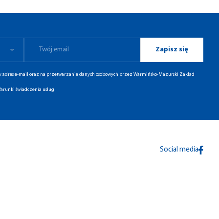
Zapisz się
ny adres e-mail oraz na przetwarzanie danych osobowych przez Warmińsko-Mazurski Zakład
arunki świadczenia usług
Social media