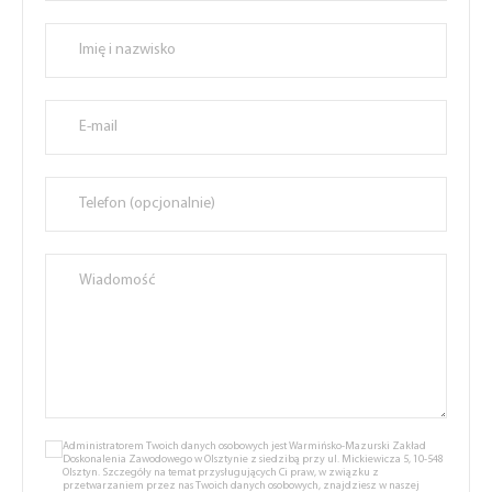
Administratorem Twoich danych osobowych jest Warmińsko-Mazurski Zakład
Doskonalenia Zawodowego w Olsztynie z siedzibą przy ul. Mickiewicza 5, 10-548
Olsztyn. Szczegóły na temat przysługujących Ci praw, w związku z
przetwarzaniem przez nas Twoich danych osobowych, znajdziesz w naszej