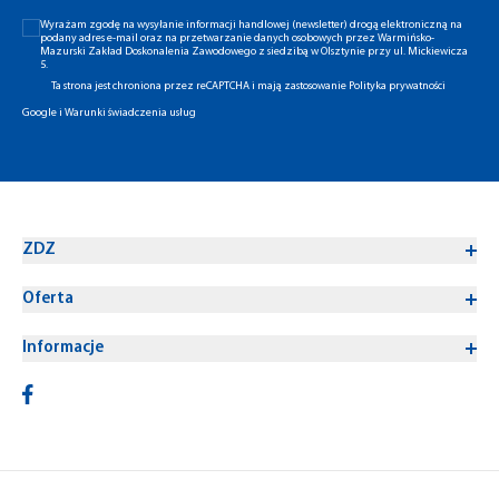
Wyrażam zgodę na wysyłanie informacji handlowej (newsletter) drogą elektroniczną na
podany adres e-mail oraz na przetwarzanie danych osobowych przez Warmińsko-
Mazurski Zakład Doskonalenia Zawodowego z siedzibą w Olsztynie przy ul. Mickiewicza
5.
Ta strona jest chroniona przez reCAPTCHA i mają zastosowanie
Polityka prywatności
Google
i
Warunki świadczenia usług
ZDZ
Oferta
Informacje