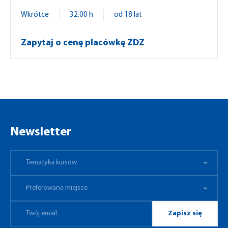
Wkrótce
32.00 h
od 18 lat
Zapytaj o cenę placówkę ZDZ
Newsletter
Tematyka kursów
Preferowane miejsce
Tematyka kursów
Preferowane miejsce
Zapisz się