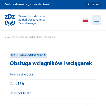
Dołącz do naszego newslettera!
Rozwiń +
Przejdź do treści
ZDZ
/
Kursy
/
Obsługa wciągników i wciągarek
OBSŁUGA MASZYN I URZĄDZEŃ
Obsługa wciągników i wciągarek
Termin:
Wkrótce
Czas:
16 h
Wiek:
od 18 lat