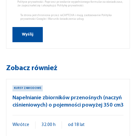
Polityce prywatności.
Poprzez przesłanie wypełnionego formularza oświadczasz,
że zapoznałeś się i akceptujsz
Politykę prywatności.
Ta strona jest chroniona przez reCAPTCHA i mają zastosowanie
Polityka
prywatności Google
i
Warunki świadczenia usług
Zobacz również
KURSY ZAWODOWE
Napełnianie zbiorników przenośnych (naczyń
ciśnieniowych) o pojemności powyżej 350 cm3
Wkrótce
32.00 h
od 18 lat