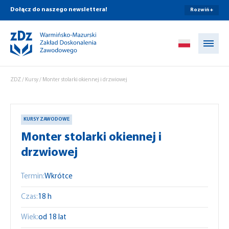
Dołącz do naszego newslettera!
Rozwiń +
Przejdź do treści
ZDZ
/
Kursy
/
Monter stolarki okiennej i drzwiowej
KURSY ZAWODOWE
Monter stolarki okiennej i
drzwiowej
Termin:
Wkrótce
Czas:
18 h
Wiek:
od 18 lat