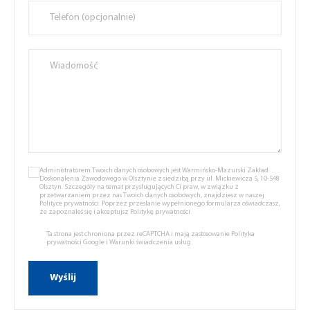
Administratorem Twoich danych osobowych jest Warmińsko-Mazurski Zakład
Doskonalenia Zawodowego w Olsztynie z siedzibą przy ul. Mickiewicza 5, 10-548
Olsztyn. Szczegóły na temat przysługujących Ci praw, w związku z
przetwarzaniem przez nas Twoich danych osobowych, znajdziesz w naszej
Polityce prywatności.
Poprzez przesłanie wypełnionego formularza oświadczasz,
że zapoznałeś się i akceptujsz
Politykę prywatności.
Ta strona jest chroniona przez reCAPTCHA i mają zastosowanie
Polityka
prywatności Google
i
Warunki świadczenia usług