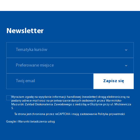
Newsletter
Tematyka kursów
Preferowane miejsce
Tematyka kursów
Preferowane miejsce
Zapisz się
Wyrażam zgodę na wysyłanie informacji handlowej (newsletter) drogą elektroniczną na
podany adres e-mail oraz na przetwarzanie danych osobowych przez Warmińsko-
Mazurski Zakład Doskonalenia Zawodowego z siedzibą w Olsztynie przy ul. Mickiewicza
5.
Ta strona jest chroniona przez reCAPTCHA i mają zastosowanie
Polityka prywatności
Google
i
Warunki świadczenia usług