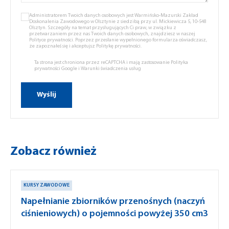
Administratorem Twoich danych osobowych jest Warmińsko-Mazurski Zakład
Doskonalenia Zawodowego w Olsztynie z siedzibą przy ul. Mickiewicza 5, 10-548
Olsztyn. Szczegóły na temat przysługujących Ci praw, w związku z
przetwarzaniem przez nas Twoich danych osobowych, znajdziesz w naszej
Polityce prywatności.
Poprzez przesłanie wypełnionego formularza oświadczasz,
że zapoznałeś się i akceptujsz
Politykę prywatności.
Ta strona jest chroniona przez reCAPTCHA i mają zastosowanie
Polityka
prywatności Google
i
Warunki świadczenia usług
Zobacz również
KURSY ZAWODOWE
Napełnianie zbiorników przenośnych (naczyń
ciśnieniowych) o pojemności powyżej 350 cm3