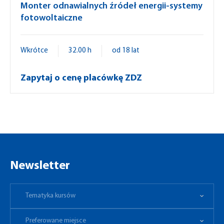
Monter odnawialnych źródeł energii-systemy
fotowoltaiczne
Wkrótce
32.00 h
od 18 lat
Zapytaj o cenę placówkę ZDZ
Newsletter
Tematyka kursów
Preferowane miejsce
Tematyka kursów
Preferowane miejsce