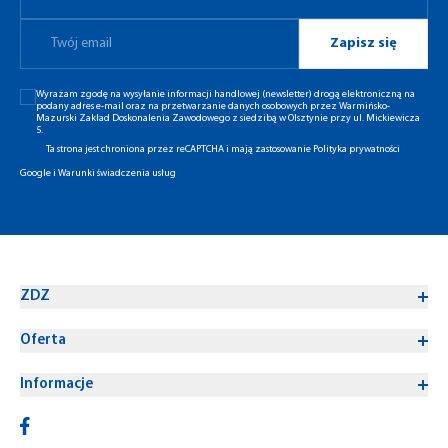
Zapisz się
Wyrażam zgodę na wysyłanie informacji handlowej (newsletter) drogą elektroniczną na
podany adres e-mail oraz na przetwarzanie danych osobowych przez Warmińsko-
Mazurski Zakład Doskonalenia Zawodowego z siedzibą w Olsztynie przy ul. Mickiewicza
5.
Ta strona jest chroniona przez reCAPTCHA i mają zastosowanie
Polityka prywatności
Google
i
Warunki świadczenia usług
ZDZ
Oferta
Informacje