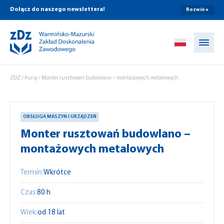
Dołącz do naszego newslettera!
Rozwiń +
Przejdź do treści
ZDZ
/
Kursy
/
Monter rusztowań budowlano – montażowych metalowych
OBSŁUGA MASZYN I URZĄDZEŃ
Monter rusztowań budowlano –
montażowych metalowych
Termin:
Wkrótce
Czas:
80 h
Wiek:
od 18 lat