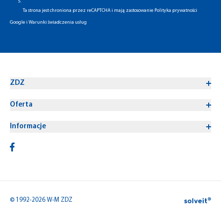
5.
Ta strona jest chroniona przez reCAPTCHA i mają zastosowanie
Polityka prywatności
Google
i
Warunki świadczenia usług
ZDZ
Oferta
Informacje
© 1992-2026 W-M ZDZ