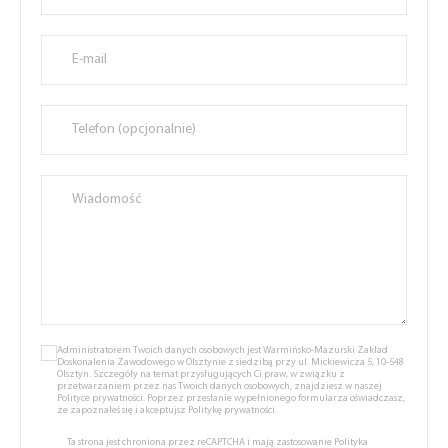
Administratorem Twoich danych osobowych jest Warmińsko-Mazurski Zakład
Doskonalenia Zawodowego w Olsztynie z siedzibą przy ul. Mickiewicza 5, 10-548
Olsztyn. Szczegóły na temat przysługujących Ci praw, w związku z
przetwarzaniem przez nas Twoich danych osobowych, znajdziesz w naszej
Polityce prywatności.
Poprzez przesłanie wypełnionego formularza oświadczasz,
że zapoznałeś się i akceptujsz
Politykę prywatności.
Ta strona jest chroniona przez reCAPTCHA i mają zastosowanie
Polityka