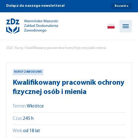
Dołącz do naszego newslettera!
Rozwiń +
Przejdź do treści
ZDZ
/
Kursy
/
Kwalifikowany pracownik ochrony fizycznej osób i mienia
KURSY ZAWODOWE
Kwalifikowany pracownik ochrony
fizycznej osób i mienia
Termin:
Wkrótce
Czas:
245 h
Wiek:
od 18 lat