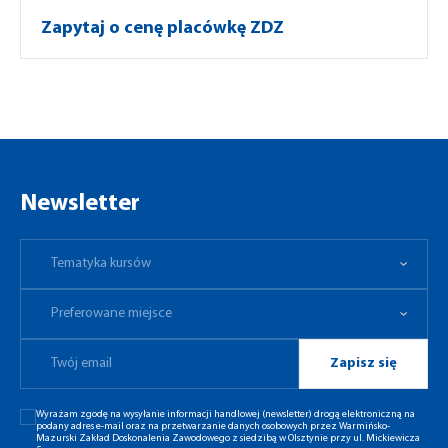
Zapytaj o cenę placówkę ZDZ
Newsletter
Tematyka kursów
Preferowane miejsce
Tematyka kursów
Preferowane miejsce
Zapisz się
Wyrażam zgodę na wysyłanie informacji handlowej (newsletter) drogą elektroniczną na
podany adres e-mail oraz na przetwarzanie danych osobowych przez Warmińsko-
Mazurski Zakład Doskonalenia Zawodowego z siedzibą w Olsztynie przy ul. Mickiewicza