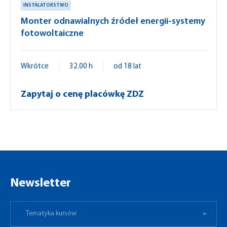
INSTALATORSTWO
Monter odnawialnych źródeł energii-systemy
fotowoltaiczne
Wkrótce
32.00 h
od 18 lat
Zapytaj o cenę placówkę ZDZ
Newsletter
Tematyka kursów
Preferowane miejsce
Tematyka kursów