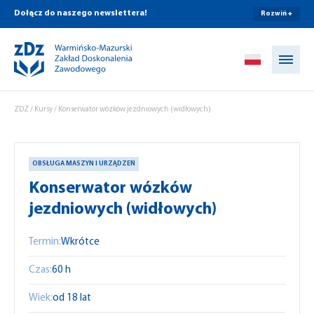
Dołącz do naszego newslettera!
Rozwiń +
Przejdź do treści
ZDZ
/
Kursy
/
Konserwator wózków jezdniowych (widłowych)
OBSŁUGA MASZYN I URZĄDZEŃ
Konserwator wózków
jezdniowych (widłowych)
Termin:
Wkrótce
Czas:
60 h
Wiek:
od 18 lat