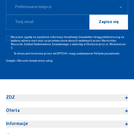
Preferowane miejsce
Zapisz się
Wyrażam zgodę na wysyłanie informacji handlowej (newsletter) drogą elektroniczną na
podany adres e-mail oraz na przetwarzanie danych osobowych przez Warmińsko-
Mazurski Zakład Doskonalenia Zawodowego z siedzibą w Olsztynie przy ul. Mickiewicza
5.
Ta strona jest chroniona przez reCAPTCHA i mają zastosowanie
Polityka prywatności
Google
i
Warunki świadczenia usług
ZDZ
Oferta
Informacje