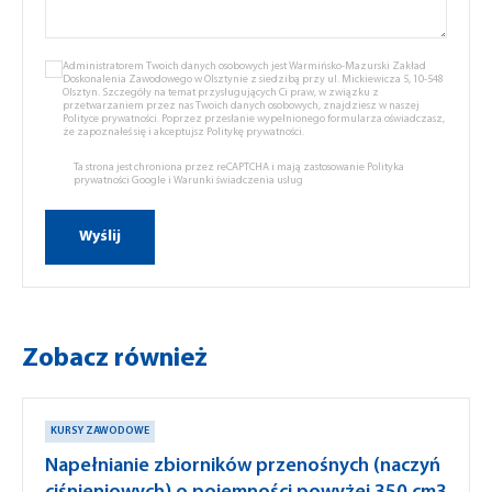
Administratorem Twoich danych osobowych jest Warmińsko-Mazurski Zakład
Doskonalenia Zawodowego w Olsztynie z siedzibą przy ul. Mickiewicza 5, 10-548
Olsztyn. Szczegóły na temat przysługujących Ci praw, w związku z
przetwarzaniem przez nas Twoich danych osobowych, znajdziesz w naszej
Polityce prywatności.
Poprzez przesłanie wypełnionego formularza oświadczasz,
że zapoznałeś się i akceptujsz
Politykę prywatności.
Ta strona jest chroniona przez reCAPTCHA i mają zastosowanie
Polityka
prywatności Google
i
Warunki świadczenia usług
Zobacz również
KURSY ZAWODOWE
Napełnianie zbiorników przenośnych (naczyń