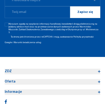
Preferowane miejsce
Zapisz się
Wyrażam zgodę na wysyłanie informacji handlowej (newsletter) drogą elektroniczną na
podany adres e-mail oraz na przetwarzanie danych osobowych przez Warmińsko-
Mazurski Zakład Doskonalenia Zawodowego z siedzibą w Olsztynie przy ul. Mickiewicza
5.
Ta strona jest chroniona przez reCAPTCHA i mają zastosowanie
Polityka prywatności
Google
i
Warunki świadczenia usług
ZDZ
Oferta
Informacje