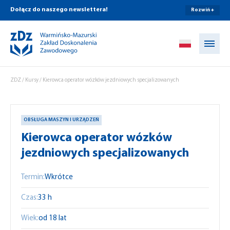
Dołącz do naszego newslettera!
Rozwiń +
Przejdź do treści
ZDZ
/
Kursy
/
Kierowca operator wózków jezdniowych specjalizowanych
OBSŁUGA MASZYN I URZĄDZEŃ
Kierowca operator wózków
jezdniowych specjalizowanych
Termin:
Wkrótce
Czas:
33 h
Wiek:
od 18 lat