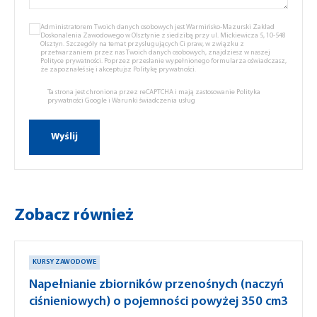
Administratorem Twoich danych osobowych jest Warmińsko-Mazurski Zakład
Doskonalenia Zawodowego w Olsztynie z siedzibą przy ul. Mickiewicza 5, 10-548
Olsztyn. Szczegóły na temat przysługujących Ci praw, w związku z
przetwarzaniem przez nas Twoich danych osobowych, znajdziesz w naszej
Polityce prywatności.
Poprzez przesłanie wypełnionego formularza oświadczasz,
że zapoznałeś się i akceptujsz
Politykę prywatności.
Ta strona jest chroniona przez reCAPTCHA i mają zastosowanie
Polityka
prywatności Google
i
Warunki świadczenia usług
Zobacz również
KURSY ZAWODOWE
Napełnianie zbiorników przenośnych (naczyń
ciśnieniowych) o pojemności powyżej 350 cm3