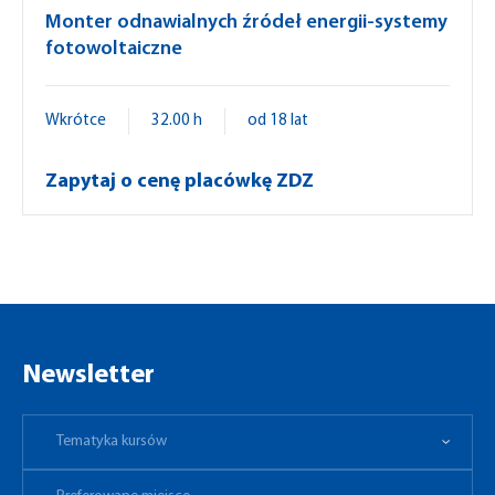
Monter odnawialnych źródeł energii-systemy
fotowoltaiczne
Wkrótce
32.00 h
od 18 lat
Zapytaj o cenę placówkę ZDZ
Newsletter
Tematyka kursów
Preferowane miejsce
Tematyka kursów