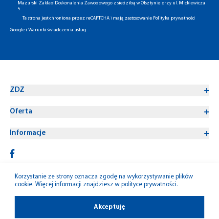
Mazurski Zakład Doskonalenia Zawodowego z siedzibą w Olsztynie przy ul. Mickiewicza
5.
Ta strona jest chroniona przez reCAPTCHA i mają zastosowanie
Polityka prywatności
Google
i
Warunki świadczenia usług
ZDZ
Oferta
Informacje
Korzystanie ze strony oznacza zgodę na wykorzystywanie plików
cookie. Więcej informacji znajdziesz w
polityce prywatności
.
© 1992-2026 W-M ZDZ
Akceptuję