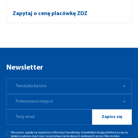
Zapytaj o cenę placówkę ZDZ
Newsletter
Tematyka kursów
Preferowane miejsce
Tematyka kursów
Preferowane miejsce
Zapisz się
Wyrażam zgodę na wysyłanie informacji handlowej (newsletter) drogą elektroniczną na
podany adres e-mail oraz na przetwarzanie danych osobowych przez Warmińsko-