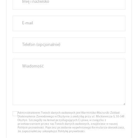
Administratorem Twoich danych osobowych jest Warmińsko-Mazurski Zakład
Doskonalenia Zawodowego w Olsztynie z siedzibą przy ul. Mickiewicza 5, 10-548
Olsztyn. Szczegóły na temat przysługujących Ci praw, w związku z
przetwarzaniem przez nas Twoich danych osobowych, znajdziesz w naszej
Polityce prywatności.
Poprzez przesłanie wypełnionego formularza oświadczasz,
że zapoznałeś się i akceptujsz
Politykę prywatności.