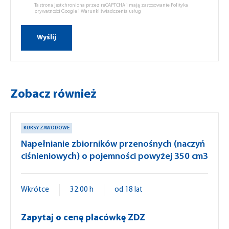
Ta strona jest chroniona przez reCAPTCHA i mają zastosowanie
Polityka
prywatności Google
i
Warunki świadczenia usług
Zobacz również
KURSY ZAWODOWE
Napełnianie zbiorników przenośnych (naczyń
ciśnieniowych) o pojemności powyżej 350 cm3
Wkrótce
32.00 h
od 18 lat
Zapytaj o cenę placówkę ZDZ