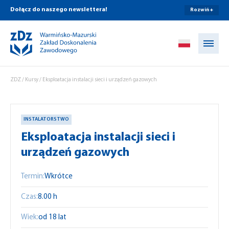
Dołącz do naszego newslettera!
Rozwiń +
Przejdź do treści
ZDZ
/
Kursy
/
Eksploatacja instalacji sieci i urządzeń gazowych
INSTALATORSTWO
Eksploatacja instalacji sieci i
urządzeń gazowych
Termin:
Wkrótce
Czas:
8.00 h
Wiek:
od 18 lat