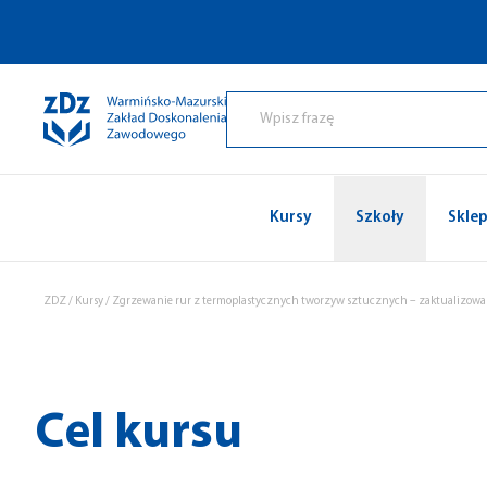
Przejdź do treści
Kursy
Szkoły
Skle
ZDZ
/
Kursy
/
Zgrzewanie rur z termoplastycznych tworzyw sztucznych – zaktualizow
Cel kursu