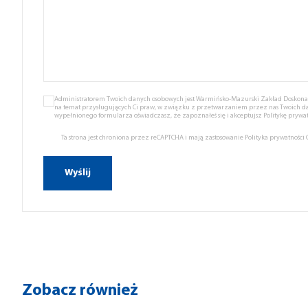
Administratorem Twoich danych osobowych jest Warmińsko-Mazurski Zakład Doskonale
na temat przysługujących Ci praw, w związku z przetwarzaniem przez nas Twoich d
wypełnionego formularza oświadczasz, że zapoznałeś się i akceptujsz
Politykę prywat
Ta strona jest chroniona przez reCAPTCHA i mają zastosowanie
Polityka prywatności
Zobacz również