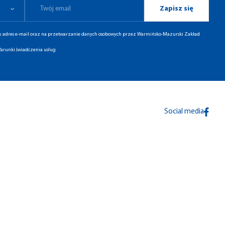
Zapisz się
ny adres e-mail oraz na przetwarzanie danych osobowych przez Warmińsko-Mazurski Zakład
arunki świadczenia usług
Social media