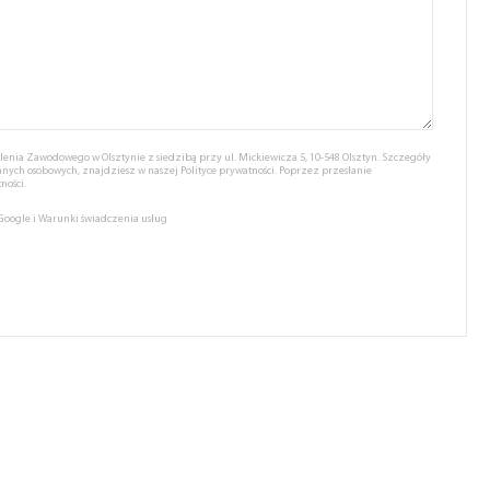
nia Zawodowego w Olsztynie z siedzibą przy ul. Mickiewicza 5, 10-548 Olsztyn. Szczegóły
anych osobowych, znajdziesz w naszej
Polityce prywatności.
Poprzez przesłanie
ności.
 Google
i
Warunki świadczenia usług