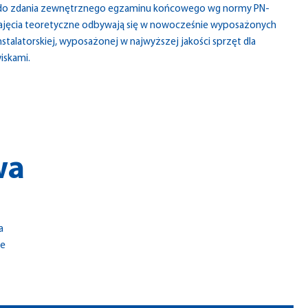
a do zdania zewnętrznego egzaminu końcowego wg normy PN-
ajęcia teoretyczne odbywają się w nowocześnie wyposażonych
stalatorskiej, wyposażonej w najwyższej jakości sprzęt dla
iskami.
wa
wa
ie