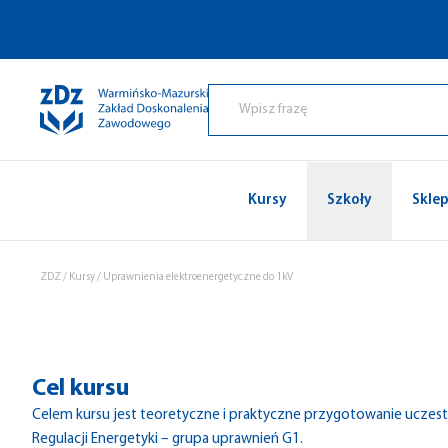
Przejdź do treści
Kursy
Szkoły
Skle
ZDZ
/
Kursy
/
Uprawnienia elektroenergetyczne do 1kV
Cel kursu
Celem kursu jest teoretyczne i praktyczne przygotowanie uczes
Regulacji Energetyki – grupa uprawnień G1.