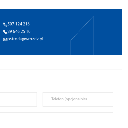
507 124 216
89 646 25 10
ostroda@wmzdz.pl