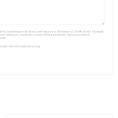
nia Zawodowego w Olsztynie z siedzibą przy ul. Mickiewicza 5, 10-548 Olsztyn. Szczegóły
anych osobowych, znajdziesz w naszej
Polityce prywatności.
Poprzez przesłanie
ności.
 Google
i
Warunki świadczenia usług