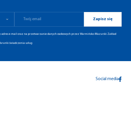
Zapisz się
ny adres e-mail oraz na przetwarzanie danych osobowych przez Warmińsko-Mazurski Zakład
arunki świadczenia usług
Social media