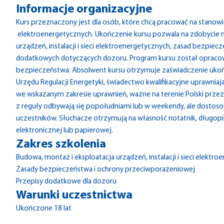
Informacje organizacyjne
Kurs przeznaczony jest dla osób, które chcą pracować na stanowisku
elektroenergetycznych. Ukończenie kursu pozwala na zdobycie n
urządzeń, instalacji i sieci elektroenergetycznych, zasad bezpie
dodatkowych dotyczących dozoru. Program kursu został opracowa
bezpieczeństwa. Absolwent kursu otrzymuje zaświadczenie ukoń
Urzędu Regulacji Energetyki, świadectwo kwalifikacyjne uprawniaj
we wskazanym zakresie uprawnień, ważne na terenie Polski przez 5
z reguły odbywają się popołudniami lub w weekendy, ale dostoso
uczestników. Słuchacze otrzymują na własność notatnik, długopis
elektronicznej lub papierowej.
Zakres szkolenia
Budowa, montaż i eksploatacja urządzeń, instalacji i sieci elektr
Zasady bezpieczeństwa i ochrony przeciwporażeniowej
Przepisy dodatkowe dla dozoru
Warunki uczestnictwa
Ukończone 18 lat