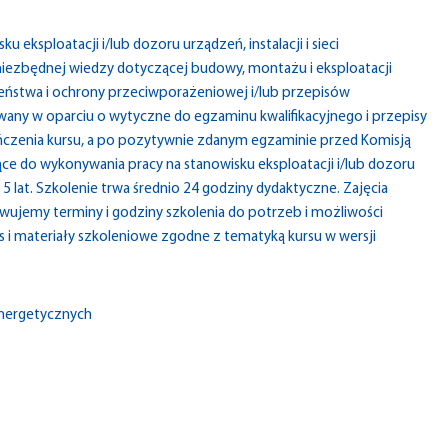
 eksploatacji i/lub dozoru urządzeń, instalacji i sieci
iezbędnej wiedzy dotyczącej budowy, montażu i eksploatacji
czeństwa i ochrony przeciwporażeniowej i/lub przepisów
ny w oparciu o wytyczne do egzaminu kwalifikacyjnego i przepisy
czenia kursu, a po pozytywnie zdanym egzaminie przed Komisją
ące do wykonywania pracy na stanowisku eksploatacji i/lub dozoru
 lat. Szkolenie trwa średnio 24 godziny dydaktyczne. Zajęcia
wujemy terminy i godziny szkolenia do potrzeb i możliwości
 i materiały szkoleniowe zgodne z tematyką kursu w wersji
oenergetycznych