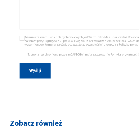
Administratorem Twoich danych osobowych jest Warmińsko-Mazurski Zakład Doskonale
na temat przysługujących Ci praw, w związku z przetwarzaniem przez nas Twoich d
wypełnionego formularza oświadczasz, że zapoznałeś się i akceptujsz
Politykę prywat
Ta strona jest chroniona przez reCAPTCHA i mają zastosowanie
Polityka prywatności
Zobacz również