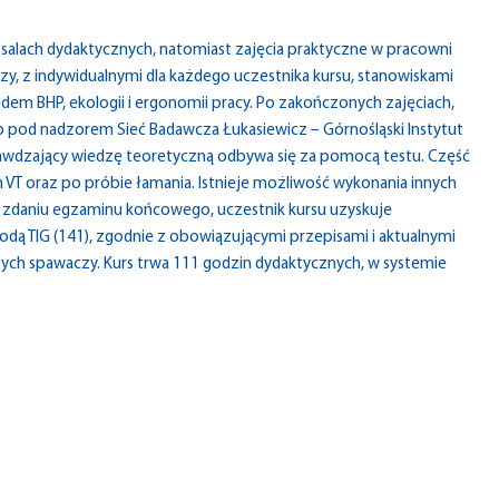
alach dydaktycznych, natomiast zajęcia praktyczne w pracowni
zy, z indywidualnymi dla każdego uczestnika kursu, stanowiskami
em BHP, ekologii i ergonomii pracy. Po zakończonych zajęciach,
pod nadzorem Sieć Badawcza Łukasiewicz – Górnośląski Instytut
rawdzający wiedzę teoretyczną odbywa się za pomocą testu. Część
VT oraz po próbie łamania. Istnieje możliwość wykonania innych
Po zdaniu egzaminu końcowego, uczestnik kursu uzyskuje
dą TIG (141), zgodnie z obowiązującymi przepisami i aktualnymi
ch spawaczy. Kurs trwa 111 godzin dydaktycznych, w systemie