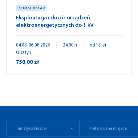
INSTALATORSTWO
Eksploatacja i dozór urządzeń
elektroenergetycznych do 1 kV
04.08-06.08.2026
24.00 h
od 18 lat
Olsztyn
750,00 zł
Tematyka kursów
Preferowane miejsce
Tematyka kursów
Preferowane miejsce