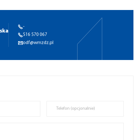
-
ska
516 570 067
odf@wmzdz.pl