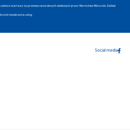
ny adres e-mail oraz na przetwarzanie danych osobowych przez Warmińsko-Mazurski Zakład
arunki świadczenia usług
Social media