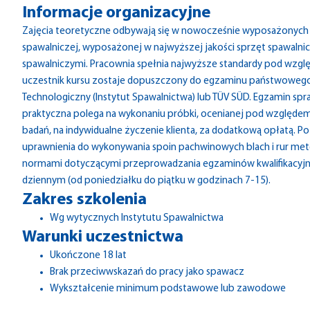
Informacje organizacyjne
Zajęcia teoretyczne odbywają się w nowocześnie wyposażonych s
spawalniczej, wyposażonej w najwyższej jakości sprzęt spawalnic
spawalniczymi. Pracownia spełnia najwyższe standardy pod względ
uczestnik kursu zostaje dopuszczony do egzaminu państwowego 
Technologiczny (Instytut Spawalnictwa) lub TÜV SÜD. Egzamin sp
praktyczna polega na wykonaniu próbki, ocenianej pod względem 
badań, na indywidualne życzenie klienta, za dodatkową opłatą. 
uprawnienia do wykonywania spoin pachwinowych blach i rur meto
normami dotyczącymi przeprowadzania egzaminów kwalifikacyjny
dziennym (od poniedziałku do piątku w godzinach 7-15).
Zakres szkolenia
Wg wytycznych Instytutu Spawalnictwa
Warunki uczestnictwa
Ukończone 18 lat
Brak przeciwwskazań do pracy jako spawacz
Wykształcenie minimum podstawowe lub zawodowe