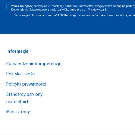
Wyrażam zgodę na wysyłanie informacji handlowej (newsletter) drogą elektroniczną na poda
Doskonalenia Zawodowego z siedzibą w Olsztynie przy ul. Mickiewicza 5.
Ta strona jest chroniona przez reCAPTCHA i mają zastosowanie
Polityka prywatności Google
i
W
Informacje
Potwierdzenie kompetencji
Polityka jakości
Polityka prywatności
Standardy ochrony
małoletnich
Mapa strony