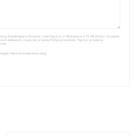
nia Zawodowego w Olsztynie z siedzibą przy ul. Mickiewicza 5, 10-548 Olsztyn. Szczegóły
anych osobowych, znajdziesz w naszej
Polityce prywatności.
Poprzez przesłanie
ności.
 Google
i
Warunki świadczenia usług