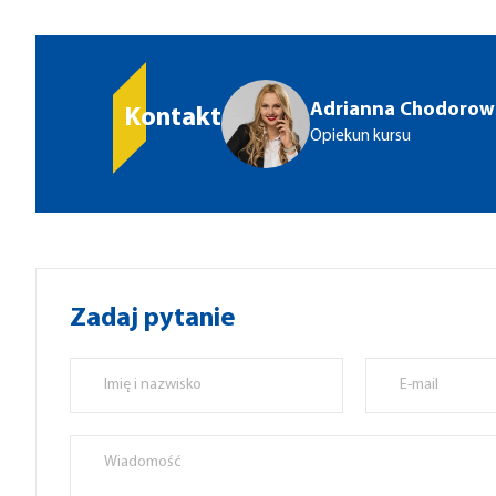
Adrianna Chodorow
Kontakt
Opiekun kursu
Zadaj pytanie