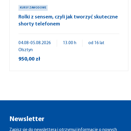
KURSY ZAWODOWE
Rolki z sensem, czyli jak tworzyć skuteczne
shorty telefonem
04.08-05.08.2026
13.00 h
od 16 lat
Olsztyn
950,00 zł
Newsletter
Zapisz się do newslettera i otrzymuj informacje o nowych