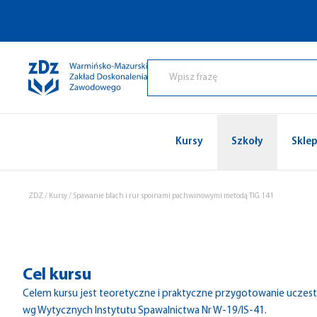
Przejdź do treści
Kursy
Szkoły
Skle
ZDZ
/
Kursy
/
Spawanie blach i rur spoinami pachwinowymi metodą TIG 141
Cel kursu
Celem kursu jest teoretyczne i praktyczne przygotowanie ucze
wg Wytycznych Instytutu Spawalnictwa Nr W-19/IS-41.