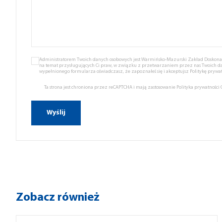
Administratorem Twoich danych osobowych jest Warmińsko-Mazurski Zakład Doskonale
na temat przysługujących Ci praw, w związku z przetwarzaniem przez nas Twoich d
wypełnionego formularza oświadczasz, że zapoznałeś się i akceptujsz
Politykę prywat
Ta strona jest chroniona przez reCAPTCHA i mają zastosowanie
Polityka prywatności
Zobacz również