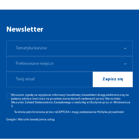
Newsletter
Tematyka kursów
Preferowane miejsce
Tematyka kursów
Preferowane miejsce
Zapisz się
Wyrażam zgodę na wysyłanie informacji handlowej (newsletter) drogą elektroniczną na
podany adres e-mail oraz na przetwarzanie danych osobowych przez Warmińsko-
Mazurski Zakład Doskonalenia Zawodowego z siedzibą w Olsztynie przy ul. Mickiewicza
5.
Ta strona jest chroniona przez reCAPTCHA i mają zastosowanie
Polityka prywatności
Google
i
Warunki świadczenia usług