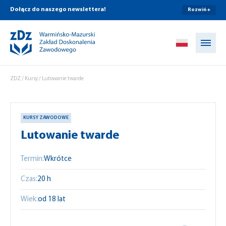
Dołącz do naszego newslettera!
Rozwiń +
Przejdź do treści
ZDZ
/
Kursy
/
Lutowanie twarde
KURSY ZAWODOWE
Lutowanie twarde
Termin:
Wkrótce
Czas:
20 h
Wiek:
od 18 lat