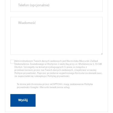
Administratorem Twoich danych osobowych jest Warmińsko-Mazurski Zakład
Doskonalenia Zawodowego w Olsztynie z siedzibą przy ul. Mickiewicza 5, 10-548
Olsztyn. Szczegóły na temat przysługujących Ci praw, w związku z
przetwarzaniem przez nas Twoich danych osobowych, znajdziesz w naszej
Polityce prywatności.
Poprzez przesłanie wypełnionego formularza oświadczasz,
że zapoznałeś się i akceptujsz
Politykę prywatności.
Ta strona jest chroniona przez reCAPTCHA i mają zastosowanie
Polityka
prywatności Google
i
Warunki świadczenia usług