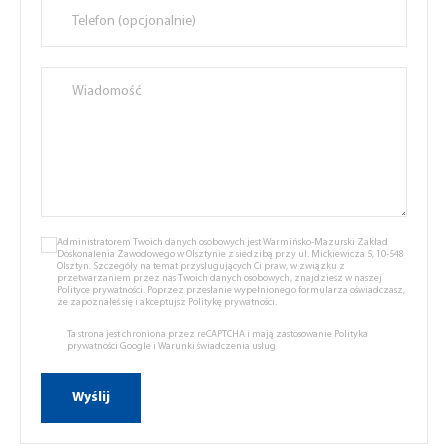
Administratorem Twoich danych osobowych jest Warmińsko-Mazurski Zakład
Doskonalenia Zawodowego w Olsztynie z siedzibą przy ul. Mickiewicza 5, 10-548
Olsztyn. Szczegóły na temat przysługujących Ci praw, w związku z
przetwarzaniem przez nas Twoich danych osobowych, znajdziesz w naszej
Polityce prywatności.
Poprzez przesłanie wypełnionego formularza oświadczasz,
że zapoznałeś się i akceptujsz
Politykę prywatności.
Ta strona jest chroniona przez reCAPTCHA i mają zastosowanie
Polityka
prywatności Google
i
Warunki świadczenia usług