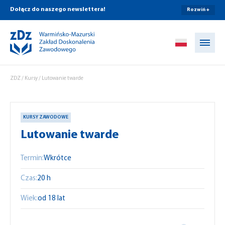
Dołącz do naszego newslettera!
Rozwiń +
Przejdź do treści
ZDZ
/
Kursy
/
Lutowanie twarde
KURSY ZAWODOWE
Lutowanie twarde
Termin:
Wkrótce
Czas:
20 h
Wiek:
od 18 lat