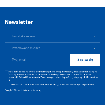
Newsletter
Tematyka kursów
Preferowane miejsce
Tematyka kursów
Preferowane miejsce
Zapisz się
Wyrażam zgodę na wysyłanie informacji handlowej (newsletter) drogą elektroniczną na
podany adres e-mail oraz na przetwarzanie danych osobowych przez Warmińsko-
Mazurski Zakład Doskonalenia Zawodowego z siedzibą w Olsztynie przy ul. Mickiewicza
5.
Ta strona jest chroniona przez reCAPTCHA i mają zastosowanie
Polityka prywatności
Google
i
Warunki świadczenia usług