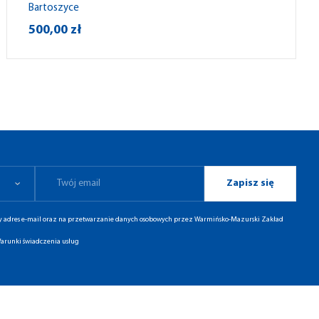
Bartoszyce
500,00 zł
Zapisz się
ny adres e-mail oraz na przetwarzanie danych osobowych przez Warmińsko-Mazurski Zakład
arunki świadczenia usług