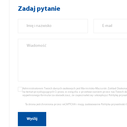
Zadaj pytanie
Administratorem Twoich danych osobowych jest Warmińsko-Mazurski Zakład Doskonale
na temat przysługujących Ci praw, w związku z przetwarzaniem przez nas Twoich d
wypełnionego formularza oświadczasz, że zapoznałeś się i akceptujsz
Politykę prywat
Ta strona jest chroniona przez reCAPTCHA i mają zastosowanie
Polityka prywatności