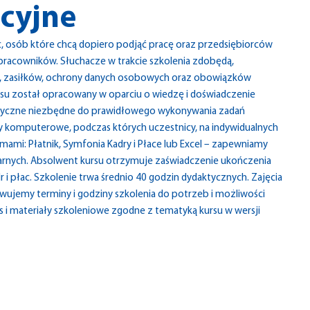
acyjne
łac, osób które chcą dopiero podjąć pracę oraz przedsiębiorców
pracowników. Słuchacze w trakcie szkolenia zdobędą,
ń, zasiłków, ochrony danych osobowych oraz obowiązków
su został opracowany w oparciu o wiedzę i doświadczenie
toryczne niezbędne do prawidłowego wykonywania zadań
 komputerowe, podczas których uczestnicy, na indywidualnych
mi: Płatnik, Symfonia Kadry i Płace lub Excel – zapewniamy
rnych. Absolwent kursu otrzymuje zaświadczenie ukończenia
 i płac. Szkolenie trwa średnio 40 godzin dydaktycznych. Zajęcia
wujemy terminy i godziny szkolenia do potrzeb i możliwości
 i materiały szkoleniowe zgodne z tematyką kursu w wersji