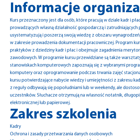
Informacje organiz
Kurs przeznaczony jest dla osób, które pracują w dziale kadr i p
prowadzących własną działalność gospodarczą i zatrudniających 
usystematyzują i poszerzą swoją wiedzę z obszaru wynagrodze
w zakresie prowadzenia dokumentacji pracowniczej. Program kur
praktyków z dziedziny kadr i płac i obejmuje zagadnienia mery
zawodowych. W programie kursu przewidziane są także warsztaty
stanowiskach komputerowych zapoznają się z wybranymi programa
komputery oraz oprogramowanie podczas trwania zajęć stacjona
kursu potwierdzające nabycie wiedzy i umiejętności z zakresu kadr
z reguły odbywają się popołudniami lub w weekendy, ale dostoso
uczestników. Słuchacze otrzymują na własność notatnik, długopis
elektronicznej lub papierowej.
Zakres szkolenia
Kadry
Ochrona i zasady przetwarzania danych osobowych