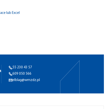
ce lub Excel
55 230 43 57
h
609 050 566
elblag@wmzdz.pl