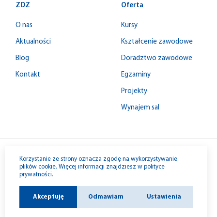
ZDZ
Oferta
O nas
Kursy
Aktualności
Kształcenie zawodowe
Blog
Doradztwo zawodowe
Kontakt
Egzaminy
Projekty
Wynajem sal
© 1992-2026 W-M ZDZ
Korzystanie ze strony oznacza zgodę na wykorzystywanie
plików cookie. Więcej informacji znajdziesz w
polityce
prywatności
.
Akceptuję
Odmawiam
Ustawienia