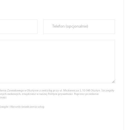
nia Zawodowego w Olsztynie z siedzibą przy ul. Mickiewicza 5, 10-548 Olsztyn. Szczegóły
anych osobowych, znajdziesz w naszej
Polityce prywatności.
Poprzez przesłanie
ności.
 Google
i
Warunki świadczenia usług