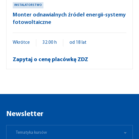
INSTALATORSTWO
Monter odnawialnych źródeł energii-systemy
fotowoltaiczne
Wkrótce
32.00 h
od 18 lat
Zapytaj o cenę placówkę ZDZ
Newsletter
Tematyka kursów
Preferowane miejsce
Tematyka kursów