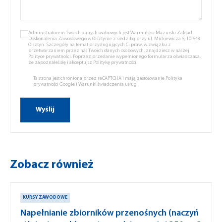
Administratorem Twoich danych osobowych jest Warmińsko-Mazurski Zakład
Doskonalenia Zawodowego w Olsztynie z siedzibą przy ul. Mickiewicza 5, 10-548
Olsztyn. Szczegóły na temat przysługujących Ci praw, w związku z
przetwarzaniem przez nas Twoich danych osobowych, znajdziesz w naszej
Polityce prywatności.
Poprzez przesłanie wypełnionego formularza oświadczasz,
że zapoznałeś się i akceptujsz
Politykę prywatności.
Ta strona jest chroniona przez reCAPTCHA i mają zastosowanie
Polityka
prywatności Google
i
Warunki świadczenia usług
Zobacz również
KURSY ZAWODOWE
Napełnianie zbiorników przenośnych (naczyń