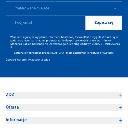
Preferowane miejsce
Zapisz się
Wyrażam zgodę na wysyłanie informacji handlowej (newsletter) drogą elektroniczną na
podany adres e-mail oraz na przetwarzanie danych osobowych przez Warmińsko-
Mazurski Zakład Doskonalenia Zawodowego z siedzibą w Olsztynie przy ul. Mickiewicza
5.
Ta strona jest chroniona przez reCAPTCHA i mają zastosowanie
Polityka prywatności
Google
i
Warunki świadczenia usług
ZDZ
Oferta
Informacje