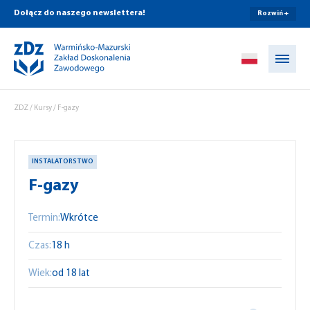
Dołącz do naszego newslettera!
Rozwiń +
Przejdź do treści
ZDZ
/
Kursy
/
F-gazy
INSTALATORSTWO
F-gazy
Termin:
Wkrótce
Czas:
18 h
Wiek:
od 18 lat