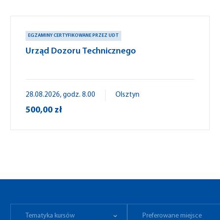
EGZAMINY CERTYFIKOWANE PRZEZ UDT
Urząd Dozoru Technicznego
28.08.2026, godz. 8.00
Olsztyn
500,00 zł
Tematyka kursów
Preferowane miejsce
Tematyka kursów
Preferowane miejsce