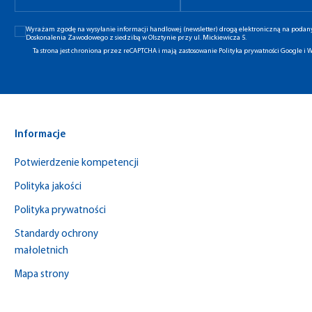
Wyrażam zgodę na wysyłanie informacji handlowej (newsletter) drogą elektroniczną na poda
Doskonalenia Zawodowego z siedzibą w Olsztynie przy ul. Mickiewicza 5.
Ta strona jest chroniona przez reCAPTCHA i mają zastosowanie
Polityka prywatności Google
i
W
Informacje
Potwierdzenie kompetencji
Polityka jakości
Polityka prywatności
Standardy ochrony
małoletnich
Mapa strony