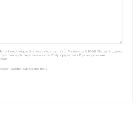
nia Zawodowego w Olsztynie z siedzibą przy ul. Mickiewicza 5, 10-548 Olsztyn. Szczegóły
anych osobowych, znajdziesz w naszej
Polityce prywatności.
Poprzez przesłanie
ności.
 Google
i
Warunki świadczenia usług