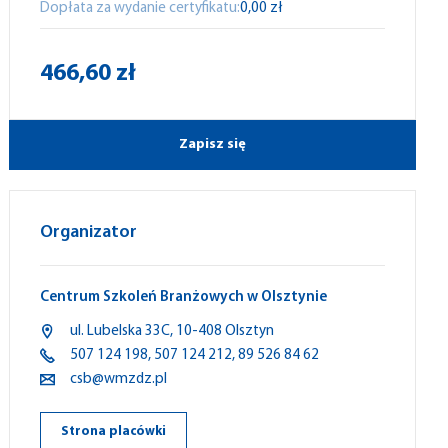
Dopłata za wydanie certyfikatu:
0,00 zł
466,60 zł
Zapisz się
Organizator
Centrum Szkoleń Branżowych w Olsztynie
ul.
Lubelska
33C,
10-408
Olsztyn
507 124 198
,
507 124 212
,
89 526 84 62
csb@wmzdz.pl
Strona placówki