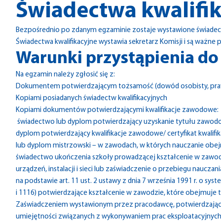
Świadectwa kwalifi
Bezpośrednio po zdanym egzaminie zostaje wystawione świadect
Świadectwa kwalifikacyjne wystawia sekretarz Komisji i są ważne p
Warunki przystąpienia d
Na egzamin należy zgłosić się z:
Dokumentem potwierdzającym tożsamość (dowód osobisty, praw
Kopiami posiadanych świadectw kwalifikacyjnych
Kopiami dokumentów potwierdzającymi kwalifikacje zawodowe:
świadectwo lub dyplom potwierdzający uzyskanie tytułu zawodo
dyplom potwierdzający kwalifikacje zawodowe/ certyfikat kwali
lub dyplom mistrzowski – w zawodach, w których nauczanie obejmuje
świadectwo ukończenia szkoły prowadzącej kształcenie w zawodz
urządzeń, instalacji i sieci lub zaświadczenie o przebiegu naucz
na podstawie art. 11 ust. 2 ustawy z dnia 7 września 1991 r. o syst
i 1116) potwierdzające kształcenie w zawodzie, które obejmuje treś
Zaświadczeniem wystawionym przez pracodawcę, potwierdzający
umiejętności związanych z wykonywaniem prac eksploatacyjnych urz