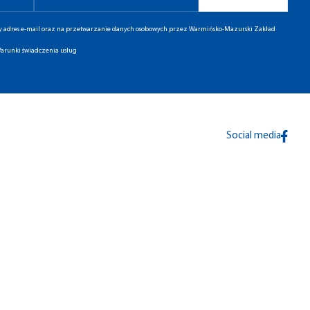
ny adres e-mail oraz na przetwarzanie danych osobowych przez Warmińsko-Mazurski Zakład
arunki świadczenia usług
Social media