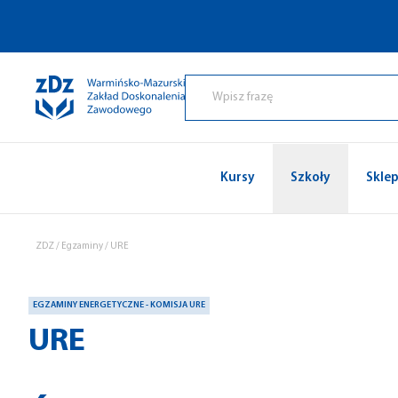
Przejdź do treści
Kursy
Szkoły
Skle
ZDZ
/
Egzaminy
/
URE
EGZAMINY ENERGETYCZNE - KOMISJA URE
URE