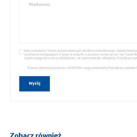
Administratorem Twoich danych osobowych jest Warmińsko-Mazurski Zakład Doskonale
na temat przysługujących Ci praw, w związku z przetwarzaniem przez nas Twoich d
wypełnionego formularza oświadczasz, że zapoznałeś się i akceptujsz
Politykę prywat
Ta strona jest chroniona przez reCAPTCHA i mają zastosowanie
Polityka prywatności
Zobacz również