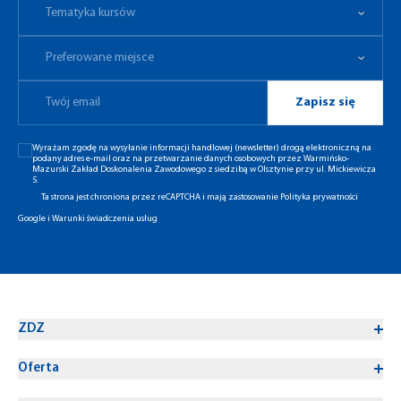
Tematyka kursów
Preferowane miejsce
Tematyka kursów
Preferowane miejsce
Zapisz się
Wyrażam zgodę na wysyłanie informacji handlowej (newsletter) drogą elektroniczną na
podany adres e-mail oraz na przetwarzanie danych osobowych przez Warmińsko-
Mazurski Zakład Doskonalenia Zawodowego z siedzibą w Olsztynie przy ul. Mickiewicza
5.
Ta strona jest chroniona przez reCAPTCHA i mają zastosowanie
Polityka prywatności
Google
i
Warunki świadczenia usług
ZDZ
Oferta