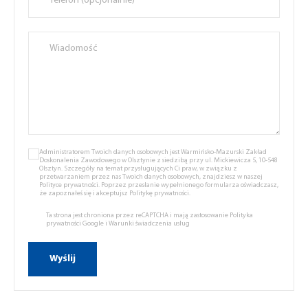
Administratorem Twoich danych osobowych jest Warmińsko-Mazurski Zakład
Doskonalenia Zawodowego w Olsztynie z siedzibą przy ul. Mickiewicza 5, 10-548
Olsztyn. Szczegóły na temat przysługujących Ci praw, w związku z
przetwarzaniem przez nas Twoich danych osobowych, znajdziesz w naszej
Polityce prywatności.
Poprzez przesłanie wypełnionego formularza oświadczasz,
że zapoznałeś się i akceptujsz
Politykę prywatności.
Ta strona jest chroniona przez reCAPTCHA i mają zastosowanie
Polityka
prywatności Google
i
Warunki świadczenia usług