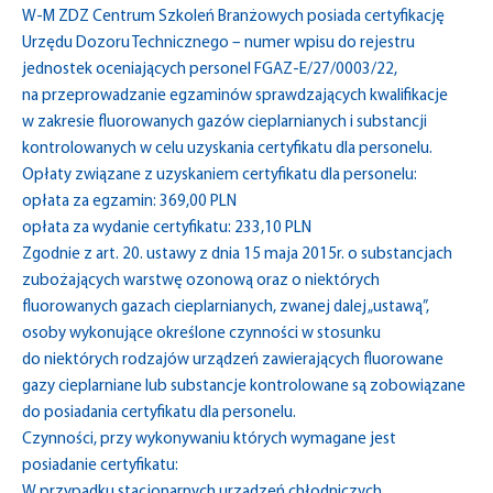
W-M ZDZ Centrum Szkoleń Branżowych posiada certyfikację
Urzędu Dozoru Technicznego – numer wpisu do rejestru
jednostek oceniających personel FGAZ-E/27/0003/22,
na przeprowadzanie egzaminów sprawdzających kwalifikacje
w zakresie fluorowanych gazów cieplarnianych i substancji
kontrolowanych w celu uzyskania certyfikatu dla personelu.
Opłaty związane z uzyskaniem certyfikatu dla personelu:
opłata za egzamin: 369,00 PLN
opłata za wydanie certyfikatu: 233,10 PLN
Zgodnie z art. 20. ustawy z dnia 15 maja 2015r. o substancjach
zubożających warstwę ozonową oraz o niektórych
fluorowanych gazach cieplarnianych, zwanej dalej „ustawą”,
osoby wykonujące określone czynności w stosunku
do niektórych rodzajów urządzeń zawierających fluorowane
gazy cieplarniane lub substancje kontrolowane są zobowiązane
do posiadania certyfikatu dla personelu.
Czynności, przy wykonywaniu których wymagane jest
posiadanie certyfikatu:
W przypadku stacjonarnych urządzeń chłodniczych,