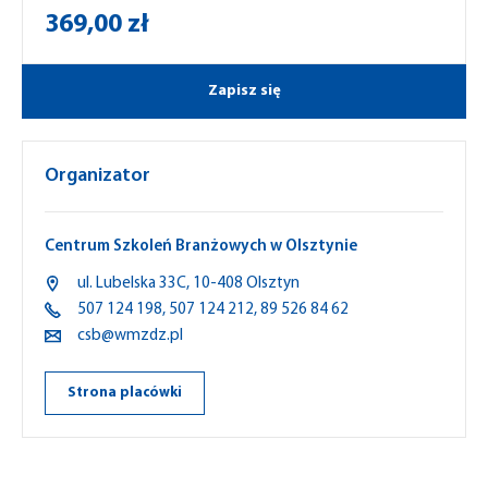
369,00 zł
Zapisz się
Organizator
Centrum Szkoleń Branżowych w Olsztynie
ul.
Lubelska
33C,
10-408
Olsztyn
507 124 198
,
507 124 212
,
89 526 84 62
csb@wmzdz.pl
Strona placówki