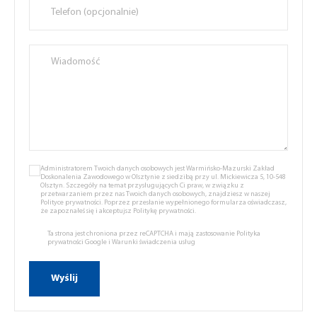
Administratorem Twoich danych osobowych jest Warmińsko-Mazurski Zakład
Doskonalenia Zawodowego w Olsztynie z siedzibą przy ul. Mickiewicza 5, 10-548
Olsztyn. Szczegóły na temat przysługujących Ci praw, w związku z
przetwarzaniem przez nas Twoich danych osobowych, znajdziesz w naszej
Polityce prywatności.
Poprzez przesłanie wypełnionego formularza oświadczasz,
że zapoznałeś się i akceptujsz
Politykę prywatności.
Ta strona jest chroniona przez reCAPTCHA i mają zastosowanie
Polityka
prywatności Google
i
Warunki świadczenia usług