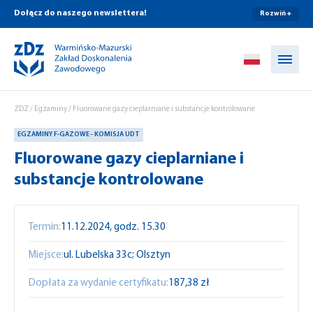
Dołącz do naszego newslettera!
Rozwiń +
Przejdź do treści
ZDZ
/
Egzaminy
/
Fluorowane gazy cieplarniane i substancje kontrolowane
EGZAMINY F-GAZOWE - KOMISJA UDT
Fluorowane gazy cieplarniane i
substancje kontrolowane
Termin:
11.12.2024, godz. 15.30
Miejsce:
ul. Lubelska 33c; Olsztyn
Dopłata za wydanie certyfikatu:
187,38 zł