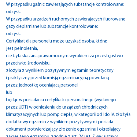
W przypadku gaśnic zawierających substancje kontrolowane:
odzysk.
W przypadku urządzeń ruchomych zawierających fluorowane
gazy cieplarniane lub substancje kontrolowane:
odzysk.
Certyfikat dla personelu może uzyskać osoba, która:
jest pełnoletnia,
nie była skazana prawomocnym wyrokiem za przestępstwo
przeciwko środowisku,
złożyła z wynikiem pozytywnym egzamin teoretyczny
i praktyczny przed komisją egzaminacyjną powołaną
przez jednostkę oceniającą personel
lub
będąc w posiadaniu certyfikatu personalnego (wydanego
przez UDT) w odniesieniu do urządzeń chłodniczych
klimatyzacyjnych lub pomp ciepła, w kategorii od I do IV, złożyła
dodatkowy egzamin z wynikiem pozytywnym i posiada
dokument potwierdzający złożenie egzaminu i określający
zakres tego egzaminu, zgodnie z art. 24 ust. 7 ww. ustawy