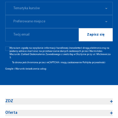
Tematyka kursów
Preferowane miejsce
Tematyka kursów
Preferowane miejsce
Zapisz się
Wyrażam zgodę na wysyłanie informacji handlowej (newsletter) drogą elektroniczną na
podany adres e-mail oraz na przetwarzanie danych osobowych przez Warmińsko-
Mazurski Zakład Doskonalenia Zawodowego z siedzibą w Olsztynie przy ul. Mickiewicza
5.
Ta strona jest chroniona przez reCAPTCHA i mają zastosowanie
Polityka prywatności
Google
i
Warunki świadczenia usług
ZDZ
Oferta