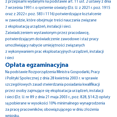
z przepisami wydanymi na podstawie art. 11 ust. 2 ustawy z dnia
7 września 1991 r. o systemie oświaty (Dz. U. z 2021 r. poz. 1915
oraz z 2022 r. poz. 583 i 1116) potwierdzające kształcenie
w zawodzie, które obejmuje treści nauczania związane
z eksploatacją urządzeń, instalacji i sieci.
Zaświadczeniem wystawionym przez pracodawcę,
potwierdzającym doświadczenie zawodowe i staż pracy
umożliwiający nabycie umiejętności związanych
z wykonywaniem prac eksploatacyjnych urządzeń, instalacji
i sieci
Opłata egzaminacyjna
Na podstawie Rozporządzenia Ministra Gospodarki, Pracy
i Polityki Społecznej z dnia 28 kwietnia 2003 r. w sprawie
szczegółowych zasad stwierdzania posiadania kwalifikacji
przez osoby zajmujące się eksploatacja urządzeń, instalacji
i sieci (Dz. U. nr 89 z dnia 21 maja 2003 r., poz. 828, §14.2) opłaty
są pobierane w wysokości 10% minimalnego wynagrodzenia
za pracę pracowników, obowiązującego w dniu złożenia
wniosku.