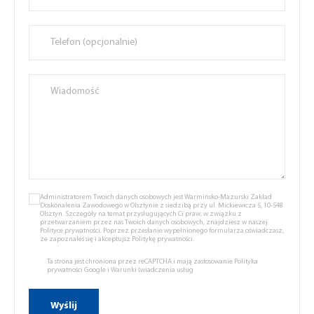
Administratorem Twoich danych osobowych jest Warmińsko-Mazurski Zakład
Doskonalenia Zawodowego w Olsztynie z siedzibą przy ul. Mickiewicza 5, 10-548
Olsztyn. Szczegóły na temat przysługujących Ci praw, w związku z
przetwarzaniem przez nas Twoich danych osobowych, znajdziesz w naszej
Polityce prywatności.
Poprzez przesłanie wypełnionego formularza oświadczasz,
że zapoznałeś się i akceptujsz
Politykę prywatności.
Ta strona jest chroniona przez reCAPTCHA i mają zastosowanie
Polityka
prywatności Google
i
Warunki świadczenia usług