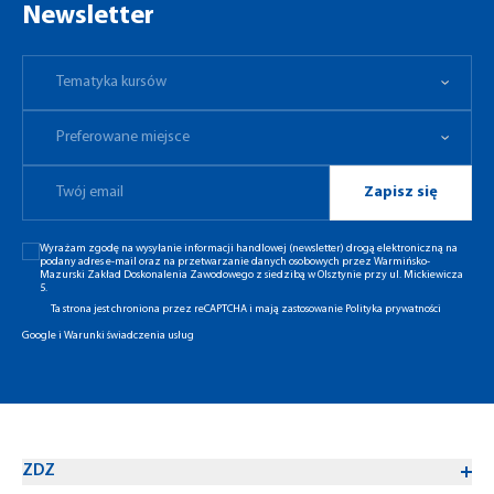
Newsletter
Tematyka kursów
Preferowane miejsce
Tematyka kursów
Preferowane miejsce
Zapisz się
Wyrażam zgodę na wysyłanie informacji handlowej (newsletter) drogą elektroniczną na
podany adres e-mail oraz na przetwarzanie danych osobowych przez Warmińsko-
Mazurski Zakład Doskonalenia Zawodowego z siedzibą w Olsztynie przy ul. Mickiewicza
5.
Ta strona jest chroniona przez reCAPTCHA i mają zastosowanie
Polityka prywatności
Google
i
Warunki świadczenia usług
ZDZ