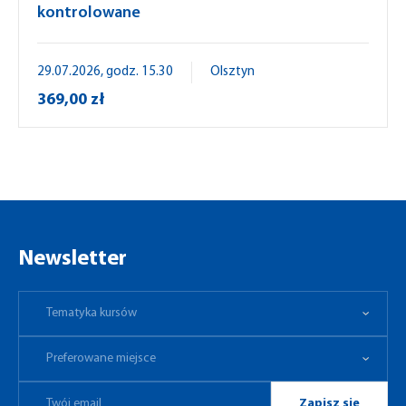
kontrolowane
29.07.2026, godz. 15.30
Olsztyn
369,00 zł
Newsletter
Tematyka kursów
Preferowane miejsce
Tematyka kursów
Preferowane miejsce
Zapisz się