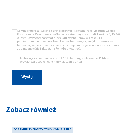
Administratorem Twoich danych osobowych jest Warmińsko-Mazurski Zakład
Doskonalenia Zawodowego w Olsztynie z siedzibą przy ul. Mickiewicza 5, 10-548
Olsztyn. Szczegóły na temat przysługujących Ci praw, w związku z
przetwarzaniem przez nas Twoich danych osobowych, znajdziesz w naszej
Polityce prywatności.
Poprzez przesłanie wypełnionego formularza oświadczasz,
że zapoznałeś się i akceptujsz
Politykę prywatności.
Ta strona jest chroniona przez reCAPTCHA i mają zastosowanie
Polityka
prywatności Google
i
Warunki świadczenia usług
Zobacz również
EGZAMINY ENERGETYCZNE - KOMISJA URE