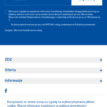
Wyrażam zgodę na wysyłanie informacji handlowej (newsletter) drogą elektroniczną na
podany adres e-mail oraz na przetwarzanie danych osobowych przez Warmińsko-
Mazurski Zakład Doskonalenia Zawodowego z siedzibą w Olsztynie przy ul. Mickiewicza
5.
Ta strona jest chroniona przez reCAPTCHA i mają zastosowanie
Polityka prywatności
Google
i
Warunki świadczenia usług
ZDZ
Oferta
Informacje
Korzystanie ze strony oznacza zgodę na wykorzystywanie plików
cookie. Więcej informacji znajdziesz w
polityce prywatności
.