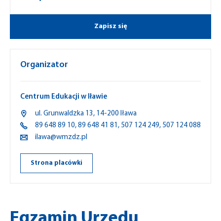
Zapisz się
Organizator
Centrum Edukacji w Iławie
ul.
Grunwaldzka
13,
14-200
Iława
89 648 89 10
,
89 648 41 81
,
507 124 249
,
507 124 088
ilawa@wmzdz.pl
Strona placówki
Egzamin Urzędu