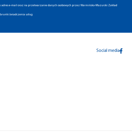
ny adres e-mail oraz na przetwarzanie danych osobowych przez Warmińsko-Mazurski Zakład
arunki świadczenia usług
Social media