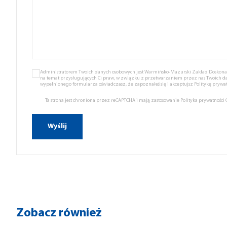
Administratorem Twoich danych osobowych jest Warmińsko-Mazurski Zakład Doskonale
na temat przysługujących Ci praw, w związku z przetwarzaniem przez nas Twoich d
wypełnionego formularza oświadczasz, że zapoznałeś się i akceptujsz
Politykę prywat
Ta strona jest chroniona przez reCAPTCHA i mają zastosowanie
Polityka prywatności
Zobacz również