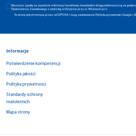
Wyrażam zgodę na wysyłanie informacji handlowej (newsletter) drogą elektroniczną na poda
Doskonalenia Zawodowego z siedzibą w Olsztynie przy ul. Mickiewicza 5.
Ta strona jest chroniona przez reCAPTCHA i mają zastosowanie
Polityka prywatności Google
i
W
Informacje
Potwierdzenie kompetencji
Polityka jakości
Polityka prywatności
Standardy ochrony
małoletnich
Mapa strony