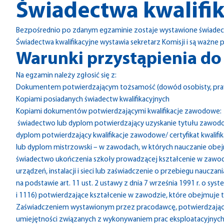
Świadectwa kwalifi
Bezpośrednio po zdanym egzaminie zostaje wystawione świadect
Świadectwa kwalifikacyjne wystawia sekretarz Komisji i są ważne p
Warunki przystąpienia d
Na egzamin należy zgłosić się z:
Dokumentem potwierdzającym tożsamość (dowód osobisty, praw
Kopiami posiadanych świadectw kwalifikacyjnych
Kopiami dokumentów potwierdzającymi kwalifikacje zawodowe:
świadectwo lub dyplom potwierdzający uzyskanie tytułu zawodo
dyplom potwierdzający kwalifikacje zawodowe/ certyfikat kwali
lub dyplom mistrzowski – w zawodach, w których nauczanie obejmuje
świadectwo ukończenia szkoły prowadzącej kształcenie w zawodz
urządzeń, instalacji i sieci lub zaświadczenie o przebiegu naucz
na podstawie art. 11 ust. 2 ustawy z dnia 7 września 1991 r. o syst
i 1116) potwierdzające kształcenie w zawodzie, które obejmuje treś
Zaświadczeniem wystawionym przez pracodawcę, potwierdzający
umiejętności związanych z wykonywaniem prac eksploatacyjnych urz