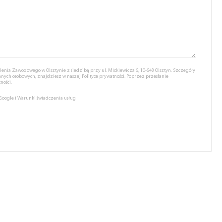
nia Zawodowego w Olsztynie z siedzibą przy ul. Mickiewicza 5, 10-548 Olsztyn. Szczegóły
anych osobowych, znajdziesz w naszej
Polityce prywatności.
Poprzez przesłanie
ności.
 Google
i
Warunki świadczenia usług