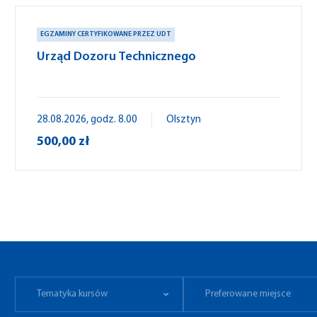
EGZAMINY CERTYFIKOWANE PRZEZ UDT
Urząd Dozoru Technicznego
28.08.2026, godz. 8.00
Olsztyn
500,00 zł
Tematyka kursów
Preferowane miejsce
Tematyka kursów
Preferowane miejsce