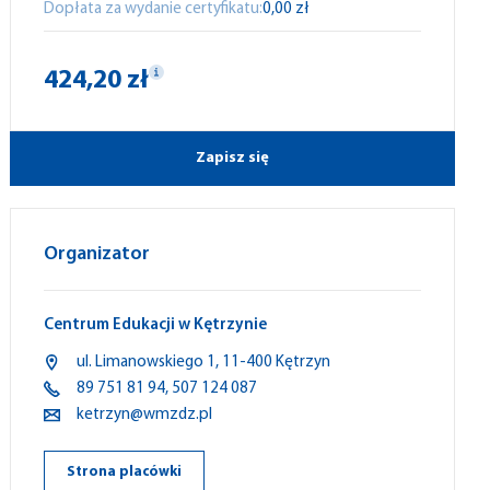
Dopłata za wydanie certyfikatu:
0,00 zł
424,20 zł
Zapisz się
Organizator
Centrum Edukacji w Kętrzynie
ul. Limanowskiego 1, 11-400 Kętrzyn
89 751 81 94
,
507 124 087
ketrzyn@wmzdz.pl
Strona placówki