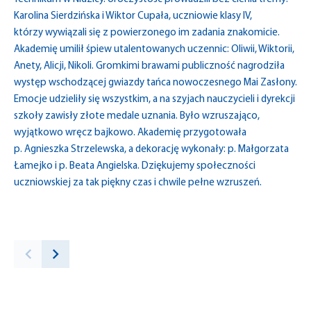
Karolina Sierdzińska i Wiktor Cupała, uczniowie klasy IV,
którzy wywiązali się z powierzonego im zadania znakomicie.
Akademię umilił śpiew utalentowanych uczennic: Oliwii, Wiktorii,
Anety, Alicji, Nikoli. Gromkimi brawami publiczność nagrodziła
występ wschodzącej gwiazdy tańca nowoczesnego Mai Zasłony.
Emocje udzieliły się wszystkim, a na szyjach nauczycieli i dyrekcji
szkoły zawisły złote medale uznania. Było wzruszająco,
wyjątkowo wręcz bajkowo. Akademię przygotowała
p. Agnieszka Strzelewska, a dekorację wykonały: p. Małgorzata
Łamejko i p. Beata Angielska. Dziękujemy społeczności
uczniowskiej za tak piękny czas i chwile pełne wzruszeń.