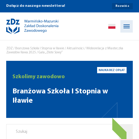
Dołącz do naszego newslettera!
Rozwiń +
Przejdź do treści
ZDZ
/
Branżowa Szkoła I Stopnia w Iławie
/
Aktualności
/
Wideorelacja z Miasteczka
Zawodów Iława 2025
/
Gala „Złote Sowy”
NAUKA BEZ OPŁAT
Szkolimy zawodowo
Branżowa Szkoła I Stopnia w
Iławie