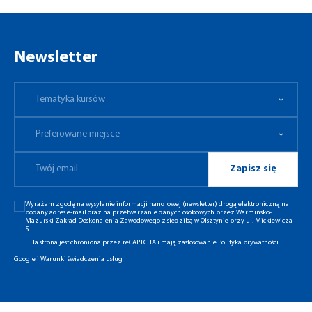
Newsletter
Tematyka kursów
Preferowane miejsce
Tematyka kursów
Preferowane miejsce
Zapisz się
Wyrażam zgodę na wysyłanie informacji handlowej (newsletter) drogą elektroniczną na
podany adres e-mail oraz na przetwarzanie danych osobowych przez Warmińsko-
Mazurski Zakład Doskonalenia Zawodowego z siedzibą w Olsztynie przy ul. Mickiewicza
5.
Ta strona jest chroniona przez reCAPTCHA i mają zastosowanie
Polityka prywatności
Google
i
Warunki świadczenia usług