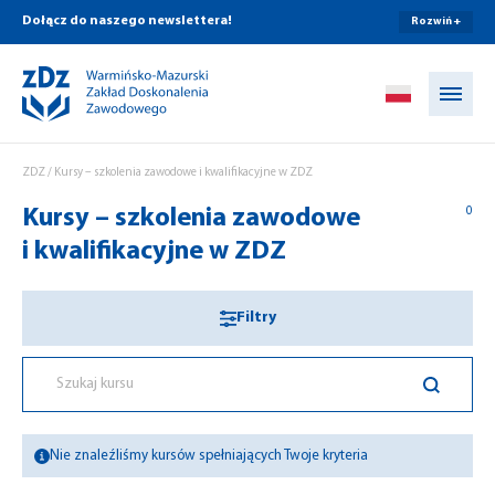
Dołącz do naszego newslettera!
Rozwiń +
Przejdź do treści
ZDZ
/
Kursy – szkolenia zawodowe i kwalifikacyjne w ZDZ
Kursy – szkolenia zawodowe
0
i kwalifikacyjne w ZDZ
Filtry
Nie znaleźliśmy kursów spełniających Twoje kryteria