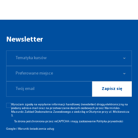
Newsletter
Tematyka kursów
Preferowane miejsce
Tematyka kursów
Preferowane miejsce
Zapisz się
Wyrażam zgodę na wysyłanie informacji handlowej (newsletter) drogą elektroniczną na
podany adres e-mail oraz na przetwarzanie danych osobowych przez Warmińsko-
Mazurski Zakład Doskonalenia Zawodowego z siedzibą w Olsztynie przy ul. Mickiewicza
5.
Ta strona jest chroniona przez reCAPTCHA i mają zastosowanie
Polityka prywatności
Google
i
Warunki świadczenia usług