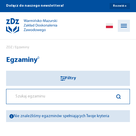
Dołącz do naszego newslettera!
Rozwiń +
Przejdź do treści
ZDZ
/
Egzaminy
Egzaminy
0
Filtry
Nie znaleźliśmy egazminów spełniających Twoje kryteria