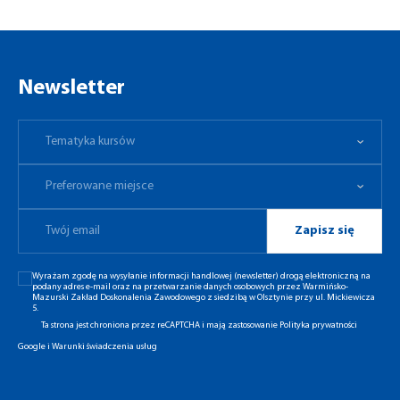
Newsletter
Tematyka kursów
Preferowane miejsce
Tematyka kursów
Preferowane miejsce
Zapisz się
Wyrażam zgodę na wysyłanie informacji handlowej (newsletter) drogą elektroniczną na
podany adres e-mail oraz na przetwarzanie danych osobowych przez Warmińsko-
Mazurski Zakład Doskonalenia Zawodowego z siedzibą w Olsztynie przy ul. Mickiewicza
5.
Ta strona jest chroniona przez reCAPTCHA i mają zastosowanie
Polityka prywatności
Google
i
Warunki świadczenia usług